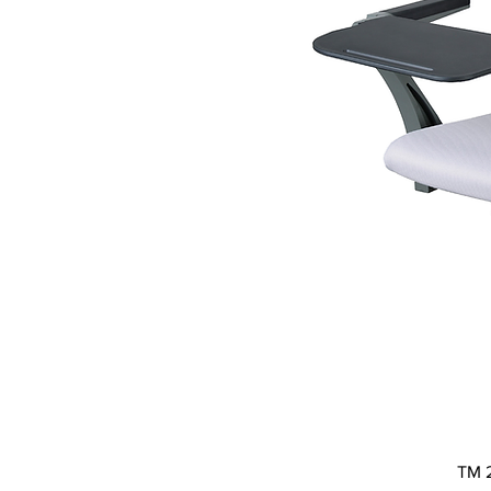
Vi
TM 