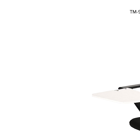
Vi
TM-9