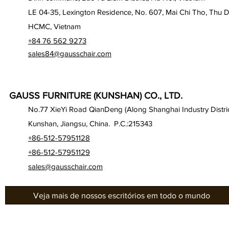
LE 04-35, Lexington Residence, No. 607, Mai Chi Tho, Thu D
HCMC, Vietnam
+84 76 562 9273
sales84@gausschair.com
GAUSS FURNITURE (KUNSHAN) CO., LTD.
No.77 XieYi Road QianDeng (Along Shanghai Industry Distric
Kunshan, Jiangsu, China. P.C.:215343
+86-512-57951128
+86-512-57951129
sales@gausschair.com
Veja mais de nossos escritórios em todo o mundo