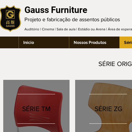
Gauss Furniture
Projeto e fabricação de assentos públicos
Auditório | Cinema | Sala de aula | Estádio ou Arena | Área de espe
Início
Nossos Produtos
Séri
SÉRIE ORI
SÉRIE TM
SÉRIE ZG