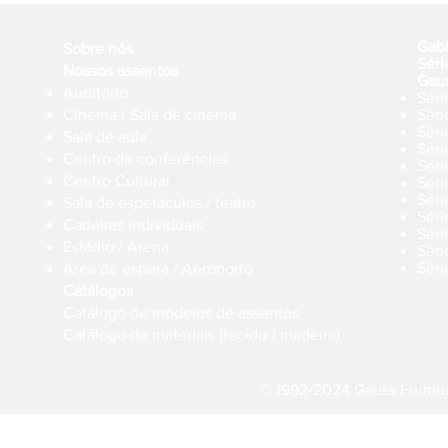
Gab
Sobre nós
Séri
Nossos assentos
Gau
Auditório
Séri
Cinema / Sala de cinema
Sér
Séri
Sala de aula
Sér
Centro de conferências
Sér
Centro Cultural
Séri
Séri
Sala de espetáculos / teatro
Séri
Cadeiras individuais
Sér
Estádio / Arena
Séri
Séri
Área de espera / Aeroporto
Catálogos
Catálogo de modelos de assentos
Catálogo de materiais (tecido / madeira)
© 1992-2024 Gauss Furnitur