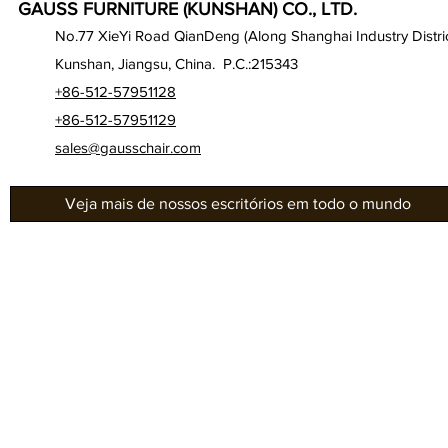
GAUSS FURNITURE (KUNSHAN) CO., LTD.
No.77 XieYi Road QianDeng (Along Shanghai Industry Distric
Kunshan, Jiangsu, China. P.C.:215343
+86-512-57951128
+86-512-57951129
sales@gausschair.com
Veja mais de nossos escritórios em todo o mundo
Gab
Sobre nós
Séri
Nossos assentos
Gau
Auditório
Séri
Cinema / Sala de cinema
Sér
Séri
Sala de aula
Sér
Centro de conferências
Sér