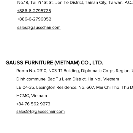
No.19, Tai Yi 1St St., Jen Te District, Tainan City, Taiwan. P.C.
+886-6-2795725
+886-6-2796052
sales@gausschair.com
GAUSS FURNITURE (VIETNAM) CO., LTD.
Room No. 2310, N03-T1 Building, Diplomatic Corps Region,
Dinh commune, Bac Tu Liem District, Ha Noi, Vietnam
LE 04-35, Lexington Residence, No. 607, Mai Chi Tho, Thu D
HCMC, Vietnam
+84 76 562 9273
sales84@gausschair.com