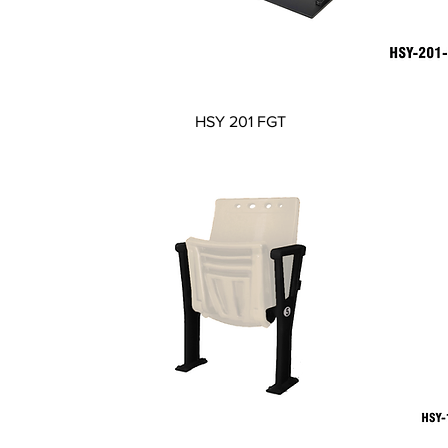
Visualização rápida
HSY 201 FGT