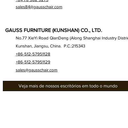
sales84@gausschair.com
GAUSS FURNITURE (KUNSHAN) CO., LTD.
No.77 XieYi Road QianDeng (Along Shanghai Industry Distric
Kunshan, Jiangsu, China. P.C.:215343
+86-512-57951128
+86-512-57951129
sales@gausschair.com
Veja mais de nossos escritórios em todo o mundo
Gab
Sobre nós
Séri
Nossos assentos
Gau