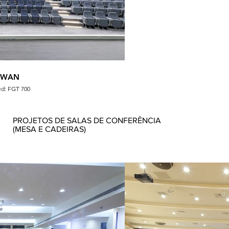
IWAN
ed: FGT 700
Sea
PROJETOS DE SALAS DE CONFERÊNCIA
(MESA E CADEIRAS)