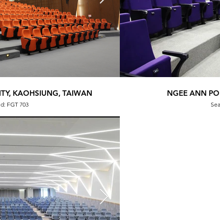
TY, KAOHSIUNG, TAIWAN
ZHONG SHAN UNIVE
NGEE ANN PO
ed: FGT 703
Sea
Sea