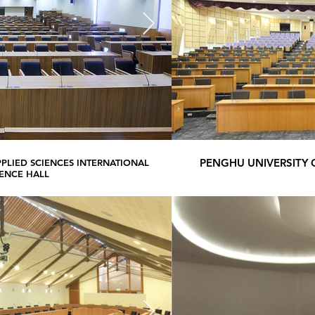
PENGHU UNIVERSITY
PLIED SCIENCES INTERNATIONAL
KAOHSIUNG UNIVERSITY O
ENCE HALL
CON
d: RVL 835 M
Seat