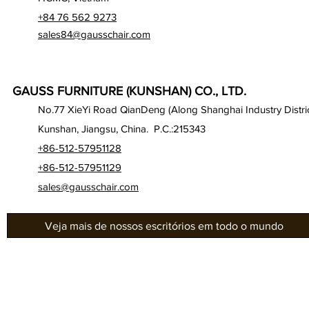
+84 76 562 9273
sales84@gausschair.com
GAUSS FURNITURE (KUNSHAN) CO., LTD.
No.77 XieYi Road QianDeng (Along Shanghai Industry Distric
Kunshan, Jiangsu, China. P.C.:215343
+86-512-57951128
+86-512-57951129
sales@gausschair.com
Veja mais de nossos escritórios em todo o mundo
Gab
Sobre nós