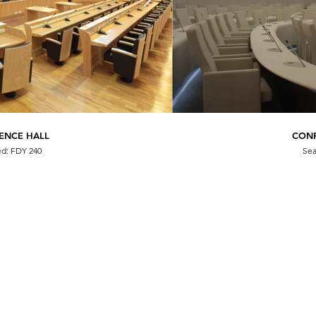
ENCE HALL
CON
CON
ed: FDY 240
Sea
Sea