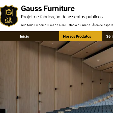
Gauss Furniture
Projeto e fabricação de assentos públicos
Auditório | Cinema | Sala de aula | Estádio ou Arena | Área de espe
Início
Nossos Produtos
Séri