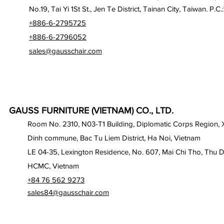
No.19, Tai Yi 1St St., Jen Te District, Tainan City, Taiwan. P.C.
+886-6-2795725
+886-6-2796052
sales@gausschair.com
GAUSS FURNITURE (VIETNAM) CO., LTD.
Room No. 2310, N03-T1 Building, Diplomatic Corps Region,
Dinh commune, Bac Tu Liem District, Ha Noi, Vietnam
LE 04-35, Lexington Residence, No. 607, Mai Chi Tho, Thu D
HCMC, Vietnam
+84 76 562 9273
sales84@gausschair.com