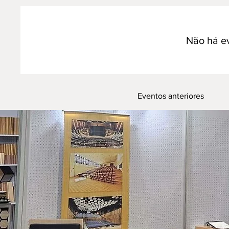
Não há e
Eventos anteriores