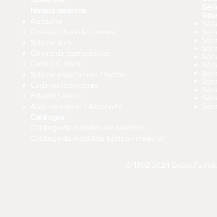
Séri
Nossos assentos
Gau
Auditório
Séri
Cinema / Sala de cinema
Sér
Séri
Sala de aula
Sér
Centro de conferências
Sér
Centro Cultural
Séri
Séri
Sala de espetáculos / teatro
Séri
Cadeiras individuais
Sér
Estádio / Arena
Séri
Séri
Área de espera / Aeroporto
Catálogos
Catálogo de modelos de assentos
Catálogo de materiais (tecido / madeira)
© 1992-2024 Gauss Furnitur