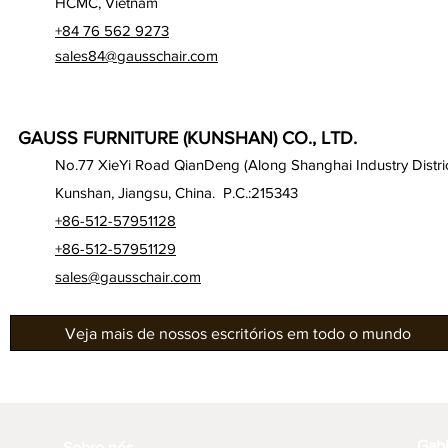
HCMC, Vietnam
+84 76 562 9273
sales84@gausschair.com
GAUSS FURNITURE (KUNSHAN) CO., LTD.
No.77 XieYi Road QianDeng (Along Shanghai Industry Distric
Kunshan, Jiangsu, China. P.C.:215343
+86-512-57951128
+86-512-57951129
sales@gausschair.com
Veja mais de nossos escritórios em todo o mundo
Gab
Sobre nós