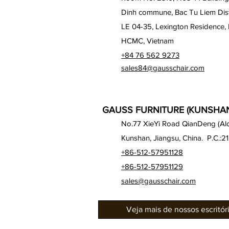
Dinh commune, Bac Tu Liem Distr
LE 04-35, Lexington Residence, 
HCMC, Vietnam
+84 76 562 9273
sales84@gausschair.com
GAUSS FURNITURE (KUNSHAN)
No.77 XieYi Road QianDeng (Alon
Kunshan, Jiangsu, China. P.C.:2
+86-512-57951128
+86-512-57951129
sales@gausschair.com
Veja mais de nossos escritó