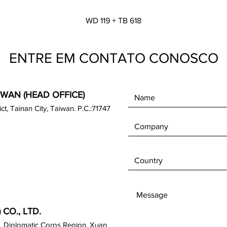
Visualização rápida
WD 119 + TB 618
ENTRE EM CONTATO CONOSCO
IWAN (HEAD OFFICE)
rict, Tainan City, Taiwan. P.C.:71747
CO., LTD.
, Diplomatic Corps Region, Xuan