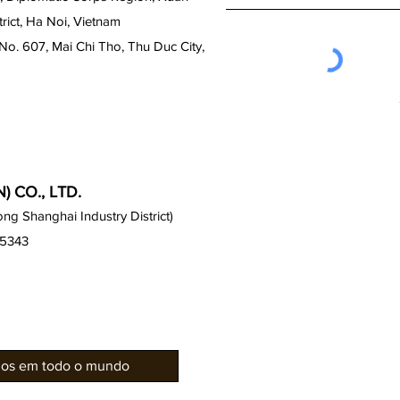
ict, Ha Noi, Vietnam
No. 607, Mai Chi Tho, Thu Duc City,
 CO., LTD.
g Shanghai Industry District)
15343
rios em todo o mundo