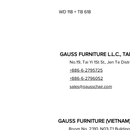
Visualização rápida
WD 118 + TB 618
GAUSS FURNITURE L.L.C., TA
No.19, Tai Yi 1St St., Jen Te Dist
+886-6-2795725
+886-6-2796052
sales@gausschair.com
GAUSS FURNITURE (VIETNAM) 
Room No. 2310, N03-T1 Building