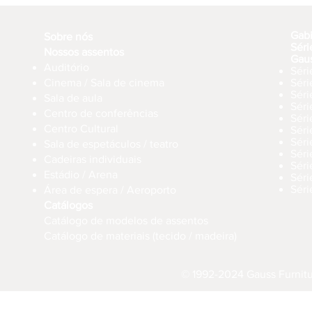
Gab
Sobre nós
Séri
Nossos assentos
Gau
Auditório
Séri
Cinema / Sala de cinema
Sér
Séri
Sala de aula
Sér
Centro de conferências
Sér
Centro Cultural
Séri
Séri
Sala de espetáculos / teatro
Séri
Cadeiras individuais
Sér
Estádio / Arena
Séri
Séri
Área de espera / Aeroporto
Catálogos
Catálogo de modelos de assentos
Catálogo de materiais (tecido / madeira)
© 1992-2024 Gauss Furnitur