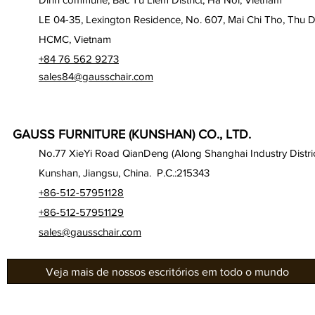
LE 04-35, Lexington Residence, No. 607, Mai Chi Tho, Thu D
HCMC, Vietnam
+84 76 562 9273
sales84@gausschair.com
GAUSS FURNITURE (KUNSHAN) CO., LTD.
No.77 XieYi Road QianDeng (Along Shanghai Industry Distric
Kunshan, Jiangsu, China. P.C.:215343
+86-512-57951128
+86-512-57951129
sales@gausschair.com
Veja mais de nossos escritórios em todo o mundo