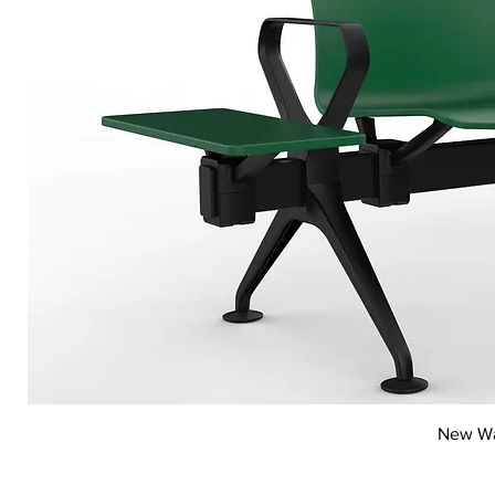
Vi
New Wai