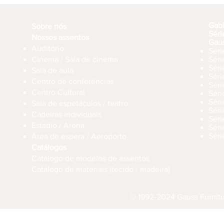
Gab
Sobre nós
Séri
Nossos assentos
Gau
Auditório
Séri
Cinema / Sala de cinema
Sér
Séri
Sala de aula
Sér
Centro de conferências
Sér
Centro Cultural
Séri
Séri
Sala de espetáculos / teatro
Séri
Cadeiras individuais
Sér
Estádio / Arena
Séri
Séri
Área de espera / Aeroporto
Catálogos
Catálogo de modelos de assentos
Catálogo de materiais (tecido / madeira)
© 1992-2024 Gauss Furnitur