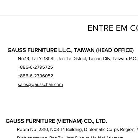
ENTRE EM 
GAUSS FURNITURE L.L.C., TAIWAN (HEAD OFFICE)
No.19, Tai Yi 1St St., Jen Te District, Tainan City, Taiwan. P.C.
+886-6-2795725
+886-6-2796052
sales@gausschair.com
GAUSS FURNITURE (VIETNAM) CO., LTD.
Room No. 2310, N03-T1 Building, Diplomatic Corps Region,
Dinh commune, Bac Tu Liem District, Ha Noi, Vietnam