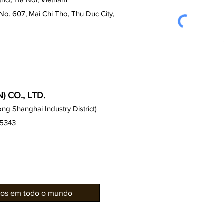
No. 607, Mai Chi Tho, Thu Duc City,
 CO., LTD.
g Shanghai Industry District)
15343
rios em todo o mundo