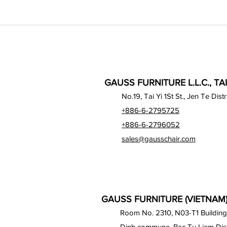
GAUSS FURNITURE L.L.C., TA
No.19, Tai Yi 1St St., Jen Te Dist
+886-6-2795725
+886-6-2796052
sales@gausschair.com
GAUSS FURNITURE (VIETNAM) 
Room No. 2310, N03-T1 Building
Dinh commune, Bac Tu Liem Distr