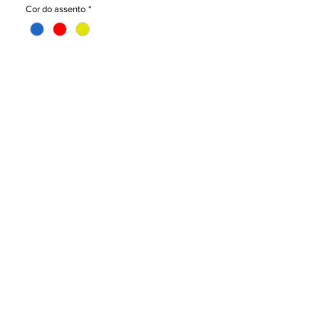
suficiente para uso regular e para uso
Cor do assento
*
frequente. Ela pode ser empilhada
perfeitamente para facilitar a manutenção e
economizar espaço.