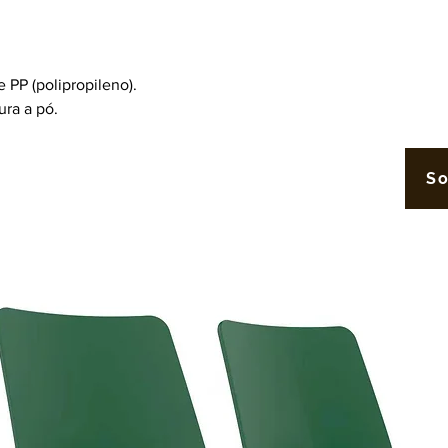
PP (polipropileno).
ra a pó.
So