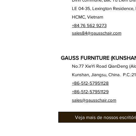
LE 04-35, Lexington Residence, 
HCMC, Vietnam
+84 76 562 9273
sales84@gausschair.com
GAUSS FURNITURE (KUNSHAN)
No.77 XieYi Road QianDeng (Alon
Kunshan, Jiangsu, China. P.C.:2
+86-512-57951128
+86-512-57951129
sales@gausschair.com
Veja mais de nossos escritó