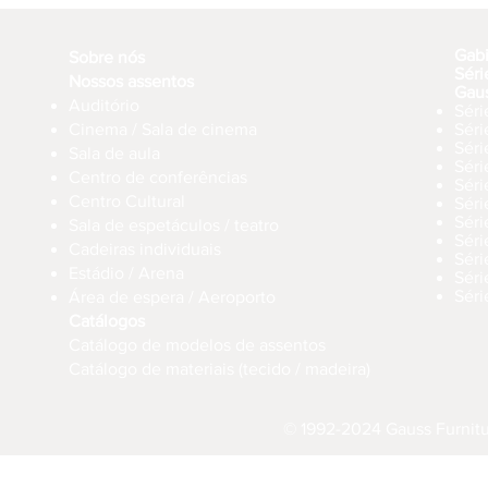
Gab
Sobre nós
Séri
Nossos assentos
Gau
Auditório
Séri
Cinema / Sala de cinema
Sér
Séri
Sala de aula
Sér
Centro de conferências
Sér
Centro Cultural
Séri
Séri
Sala de espetáculos / teatro
Séri
Cadeiras individuais
Sér
Estádio / Arena
Séri
Séri
Área de espera / Aeroporto
Catálogos
Catálogo de modelos de assentos
Catálogo de materiais (tecido / madeira)
© 1992-2024 Gauss Furnitur