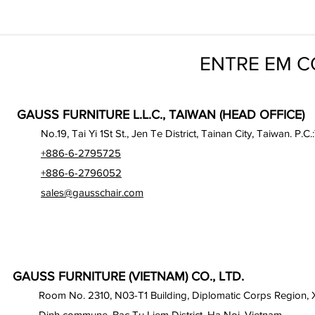
ENTRE EM 
GAUSS FURNITURE L.L.C., TAIWAN (HEAD OFFICE)
No.19, Tai Yi 1St St., Jen Te District, Tainan City, Taiwan. P.C.
+886-6-2795725
+886-6-2796052
sales@gausschair.com
GAUSS FURNITURE (VIETNAM) CO., LTD.
Room No. 2310, N03-T1 Building, Diplomatic Corps Region,
Dinh commune, Bac Tu Liem District, Ha Noi, Vietnam