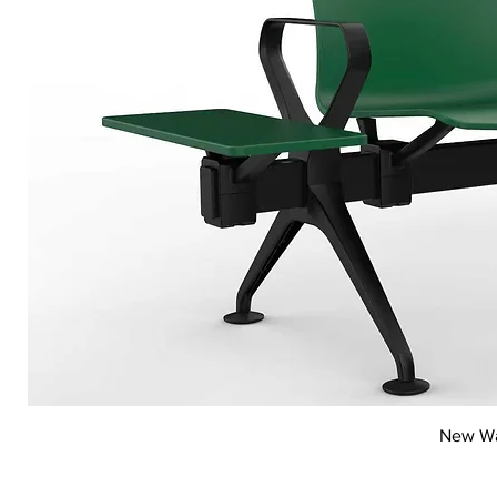
Vi
New Wai