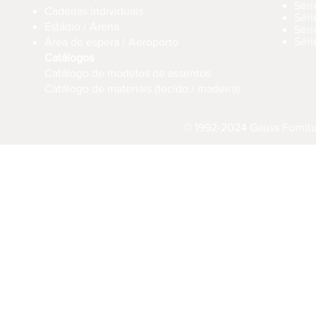
Séri
Cadeiras individuais
Sér
Estádio / Arena
Séri
Séri
Área de espera / Aeroporto
Catálogos
Catálogo de modelos de assentos
Catálogo de materiais (tecido / madeira)
© 1992-2024 Gauss Furnitur