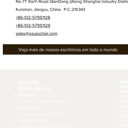
No.77 XieYi Road QianDeng (Along Shanghai Industry Distric
Kunshan, Jiangsu, China. P.C.:215343
+86-512-57951128
+86-512-57951129
sales@gausschair.com
Veja mais de nossos escritórios em todo o mundo
Gab
Sobre nós
Séri
Nossos assentos
Gau
Auditório
Séri
Cinema / Sala de cinema
Sér
Séri
Sala de aula
Sér
Centro de conferências
Sér
Centro Cultural
Séri
Séri
Sala de espetáculos / teatro