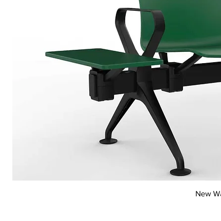
Vi
New Wai