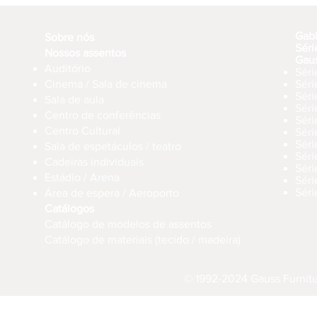
Gab
Sobre nós
Séri
Nossos assentos
Gau
Auditório
Séri
Cinema / Sala de cinema
Sér
Séri
Sala de aula
Sér
Centro de conferências
Sér
Centro Cultural
Séri
Séri
Sala de espetáculos / teatro
Séri
Cadeiras individuais
Sér
Estádio / Arena
Séri
Séri
Área de espera / Aeroporto
Catálogos
Catálogo de modelos de assentos
Catálogo de materiais (tecido / madeira)
© 1992-2024 Gauss Furnitur