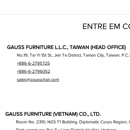
ENTRE EM 
GAUSS FURNITURE L.L.C., TAIWAN (HEAD OFFICE)
No.19, Tai Yi 1St St., Jen Te District, Tainan City, Taiwan. P.C.
+886-6-2795725
+886-6-2796052
sales@gausschair.com
GAUSS FURNITURE (VIETNAM) CO., LTD.
Room No. 2310, N03-T1 Building, Diplomatic Corps Region,
Dinh commune, Bac Tu Liem District, Ha Noi, Vietnam