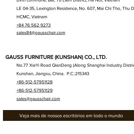
LE 04-35, Lexington Residence, No. 607, Mai Chi Tho, Thu D
HCMC, Vietnam
+84 76 562 9273
sales84@gausschair.com
GAUSS FURNITURE (KUNSHAN) CO., LTD.
No.77 XieYi Road QianDeng (Along Shanghai Industry Distric
Kunshan, Jiangsu, China. P.C.:215343
+86-512-57951128
+86-512-57951129
sales@gausschair.com
Veja mais de nossos escritórios em todo o mundo