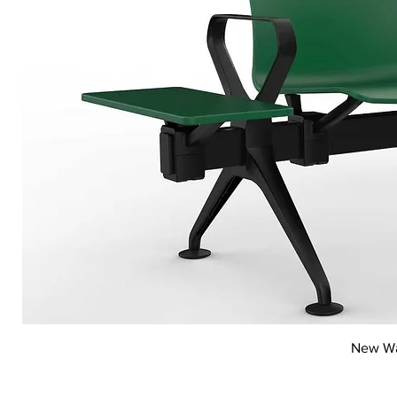
Vi
New Wai