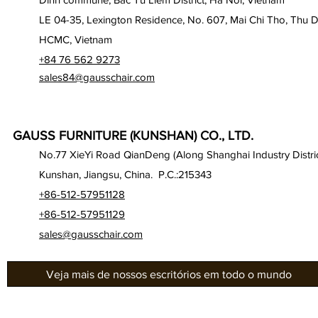
LE 04-35, Lexington Residence, No. 607, Mai Chi Tho, Thu D
HCMC, Vietnam
+84 76 562 9273
sales84@gausschair.com
GAUSS FURNITURE (KUNSHAN) CO., LTD.
No.77 XieYi Road QianDeng (Along Shanghai Industry Distric
Kunshan, Jiangsu, China. P.C.:215343
+86-512-57951128
+86-512-57951129
sales@gausschair.com
Veja mais de nossos escritórios em todo o mundo