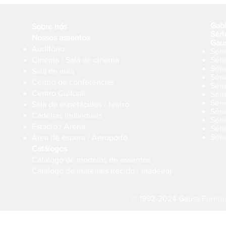
Gab
Sobre nós
Séri
Nossos assentos
Gau
Auditório
Séri
Cinema / Sala de cinema
Sér
Séri
Sala de aula
Sér
Centro de conferências
Sér
Centro Cultural
Séri
Séri
Sala de espetáculos / teatro
Séri
Cadeiras individuais
Sér
Estádio / Arena
Séri
Séri
Área de espera / Aeroporto
Catálogos
Catálogo de modelos de assentos
Catálogo de materiais (tecido / madeira)
© 1992-2024 Gauss Furnitur