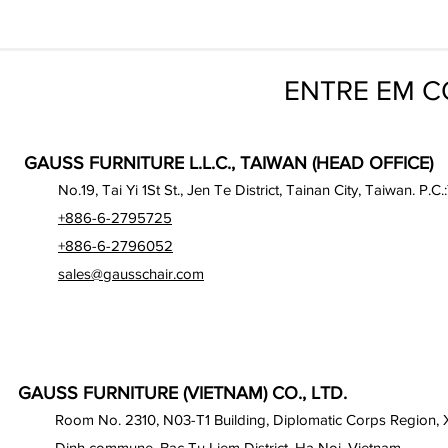
ENTRE EM 
GAUSS FURNITURE L.L.C., TAIWAN (HEAD OFFICE)
No.19, Tai Yi 1St St., Jen Te District, Tainan City, Taiwan. P.C.
+886-6-2795725
+886-6-2796052
sales@gausschair.com
GAUSS FURNITURE (VIETNAM) CO., LTD.
Room No. 2310, N03-T1 Building, Diplomatic Corps Region,
Dinh commune, Bac Tu Liem District, Ha Noi, Vietnam