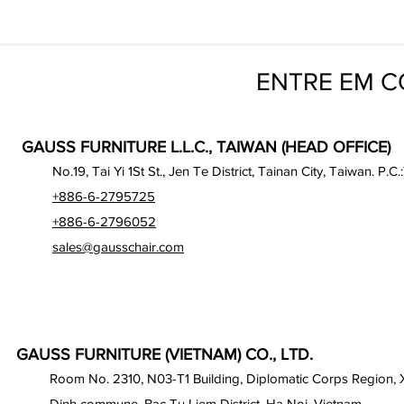
ENTRE EM 
GAUSS FURNITURE L.L.C., TAIWAN (HEAD OFFICE)
No.19, Tai Yi 1St St., Jen Te District, Tainan City, Taiwan. P.C.
+886-6-2795725
+886-6-2796052
sales@gausschair.com
GAUSS FURNITURE (VIETNAM) CO., LTD.
Room No. 2310, N03-T1 Building, Diplomatic Corps Region,
Dinh commune, Bac Tu Liem District, Ha Noi, Vietnam