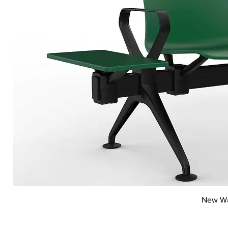
Vi
New Wai