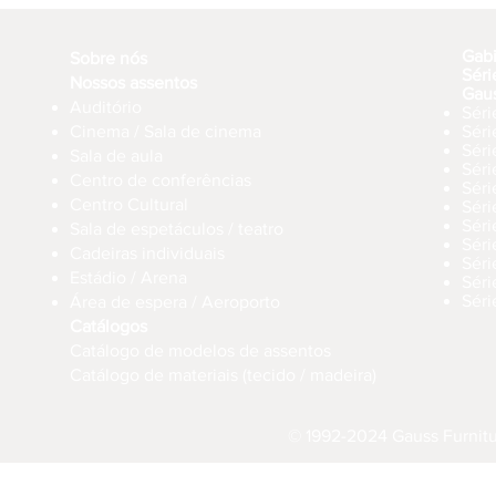
Gab
Sobre nós
Séri
Nossos assentos
Gau
Auditório
Séri
Cinema / Sala de cinema
Sér
Séri
Sala de aula
Sér
Centro de conferências
Sér
Centro Cultural
Séri
Séri
Sala de espetáculos / teatro
Séri
Cadeiras individuais
Sér
Estádio / Arena
Séri
Séri
Área de espera / Aeroporto
Catálogos
Catálogo de modelos de assentos
Catálogo de materiais (tecido / madeira)
© 1992-2024 Gauss Furnitur