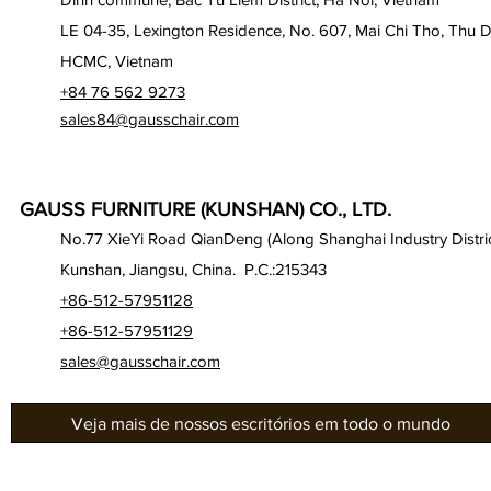
LE 04-35, Lexington Residence, No. 607, Mai Chi Tho, Thu D
HCMC, Vietnam
+84 76 562 9273
sales84@gausschair.com
GAUSS FURNITURE (KUNSHAN) CO., LTD.
No.77 XieYi Road QianDeng (Along Shanghai Industry Distric
Kunshan, Jiangsu, China. P.C.:215343
+86-512-57951128
+86-512-57951129
sales@gausschair.com
Veja mais de nossos escritórios em todo o mundo