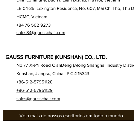
LE 04-35, Lexington Residence, No. 607, Mai Chi Tho, Thu D
HCMC, Vietnam
+84 76 562 9273
sales84@gausschair.com
GAUSS FURNITURE (KUNSHAN) CO., LTD.
No.77 XieYi Road QianDeng (Along Shanghai Industry Distric
Kunshan, Jiangsu, China. P.C.:215343
+86-512-57951128
+86-512-57951129
sales@gausschair.com
Veja mais de nossos escritórios em todo o mundo