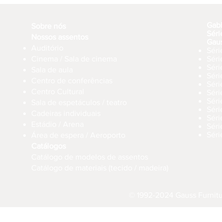
Gab
Sobre nós
Séri
Nossos assentos
Gau
Auditório
Séri
Cinema / Sala de cinema
Sér
Séri
Sala de aula
Sér
Centro de conferências
Sér
Centro Cultural
Séri
Séri
Sala de espetáculos / teatro
Séri
Cadeiras individuais
Sér
Estádio / Arena
Séri
Séri
Área de espera / Aeroporto
Catálogos
Catálogo de modelos de assentos
Catálogo de materiais (tecido / madeira)
© 1992-2024 Gauss Furnitur