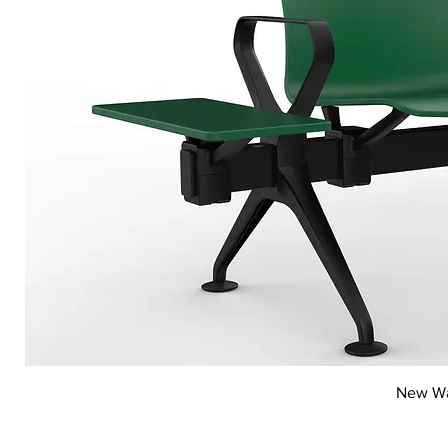
Vi
New Wai