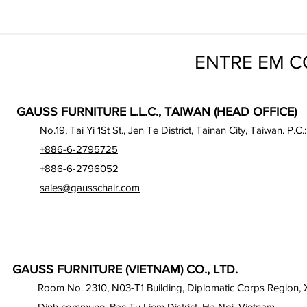
ENTRE EM 
GAUSS FURNITURE L.L.C., TAIWAN (HEAD OFFICE)
No.19, Tai Yi 1St St., Jen Te District, Tainan City, Taiwan. P.C.
+886-6-2795725
+886-6-2796052
sales@gausschair.com
GAUSS FURNITURE (VIETNAM) CO., LTD.
Room No. 2310, N03-T1 Building, Diplomatic Corps Region,
Dinh commune, Bac Tu Liem District, Ha Noi, Vietnam