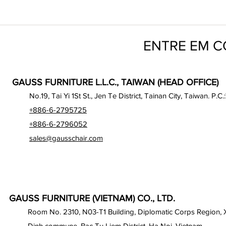
ENTRE EM 
GAUSS FURNITURE L.L.C., TAIWAN (HEAD OFFICE)
No.19, Tai Yi 1St St., Jen Te District, Tainan City, Taiwan. P.C.
+886-6-2795725
+886-6-2796052
sales@gausschair.com
GAUSS FURNITURE (VIETNAM) CO., LTD.
Room No. 2310, N03-T1 Building, Diplomatic Corps Region,
Dinh commune, Bac Tu Liem District, Ha Noi, Vietnam