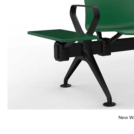
Vi
New Wai