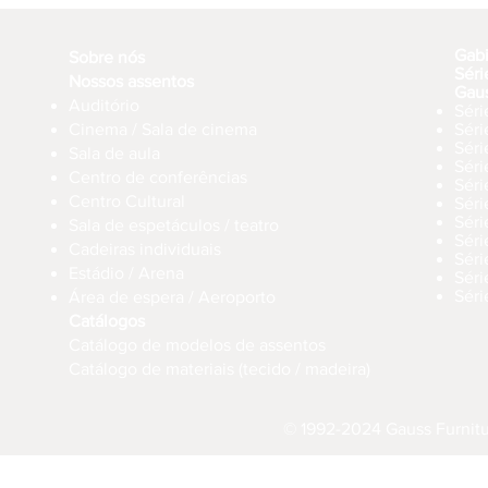
Gab
Sobre nós
Séri
Nossos assentos
Gau
Auditório
Séri
Cinema / Sala de cinema
Sér
Séri
Sala de aula
Sér
Centro de conferências
Sér
Centro Cultural
Séri
Séri
Sala de espetáculos / teatro
Séri
Cadeiras individuais
Sér
Estádio / Arena
Séri
Séri
Área de espera / Aeroporto
Catálogos
Catálogo de modelos de assentos
Catálogo de materiais (tecido / madeira)
© 1992-2024 Gauss Furnitur