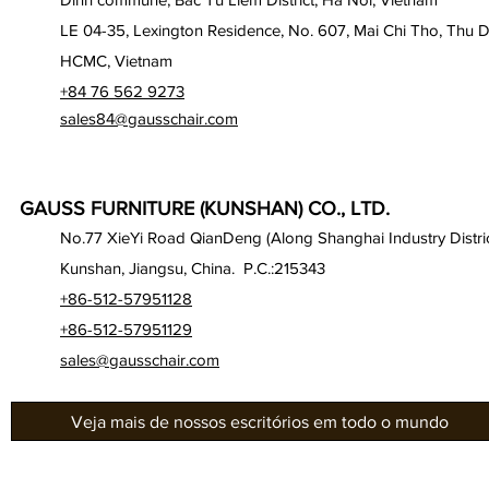
LE 04-35, Lexington Residence, No. 607, Mai Chi Tho, Thu D
HCMC, Vietnam
+84 76 562 9273
sales84@gausschair.com
GAUSS FURNITURE (KUNSHAN) CO., LTD.
No.77 XieYi Road QianDeng (Along Shanghai Industry Distric
Kunshan, Jiangsu, China. P.C.:215343
+86-512-57951128
+86-512-57951129
sales@gausschair.com
Veja mais de nossos escritórios em todo o mundo