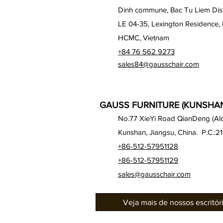
Dinh commune, Bac Tu Liem Distr
LE 04-35, Lexington Residence, 
HCMC, Vietnam
+84 76 562 9273
sales84@gausschair.com
GAUSS FURNITURE (KUNSHAN)
No.77 XieYi Road QianDeng (Alon
Kunshan, Jiangsu, China. P.C.:2
+86-512-57951128
+86-512-57951129
sales@gausschair.com
Veja mais de nossos escritó