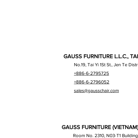
GAUSS FURNITURE L.L.C., TA
No.19, Tai Yi 1St St., Jen Te Dist
+886-6-2795725
+886-6-2796052
sales@gausschair.com
GAUSS FURNITURE (VIETNAM) 
Room No. 2310, N03-T1 Building