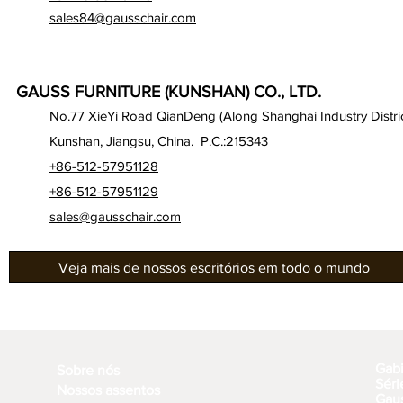
sales84@gausschair.com
GAUSS FURNITURE (KUNSHAN) CO., LTD.
No.77 XieYi Road QianDeng (Along Shanghai Industry Distric
Kunshan, Jiangsu, China. P.C.:215343
+86-512-57951128
+86-512-57951129
sales@gausschair.com
Veja mais de nossos escritórios em todo o mundo
Gab
Sobre nós
Séri
Nossos assentos
Gau