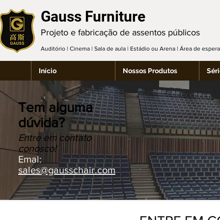
Gauss Furniture
Projeto e fabricação de assentos públicos
Auditório | Cinema | Sala de aula | Estádio ou Arena | Área de espe
Início
Nossos Produtos
Séri
Tem alguma
dúvida?
Entre em contato
conosco!
Emal:
sales@gausschair.com