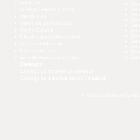
Auditório
Séri
Cinema / Sala de cinema
Sér
Séri
Sala de aula
Sér
Centro de conferências
Sér
Centro Cultural
Séri
Séri
Sala de espetáculos / teatro
Séri
Cadeiras individuais
Sér
Estádio / Arena
Séri
Séri
Área de espera / Aeroporto
Catálogos
Catálogo de modelos de assentos
Catálogo de materiais (tecido / madeira)
© 1992-2024 Gauss Furnitur