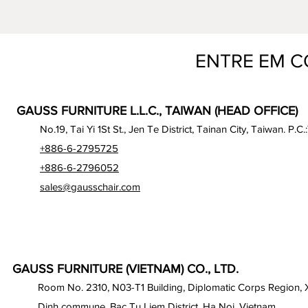
ENTRE EM 
GAUSS FURNITURE L.L.C., TAIWAN (HEAD OFFICE)
No.19, Tai Yi 1St St., Jen Te District, Tainan City, Taiwan. P.C.
+886-6-2795725
+886-6-2796052
sales@gausschair.com
GAUSS FURNITURE (VIETNAM) CO., LTD.
Room No. 2310, N03-T1 Building, Diplomatic Corps Region,
Dinh commune, Bac Tu Liem District, Ha Noi, Vietnam