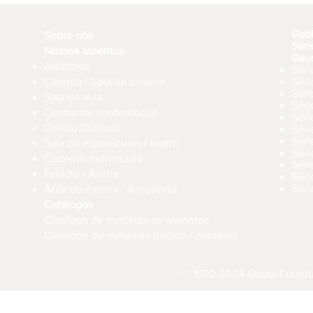
Gab
Sobre nós
Séri
Nossos assentos
Gau
Auditório
Séri
Cinema / Sala de cinema
Sér
Séri
Sala de aula
Sér
Centro de conferências
Sér
Centro Cultural
Séri
Séri
Sala de espetáculos / teatro
Séri
Cadeiras individuais
Sér
Estádio / Arena
Séri
Séri
Área de espera / Aeroporto
Catálogos
Catálogo de modelos de assentos
Catálogo de materiais (tecido / madeira)
© 1992-2024 Gauss Furnitur