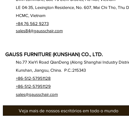
LE 04-35, Lexington Residence, No. 607, Mai Chi Tho, Thu D
HCMC, Vietnam
+84 76 562 9273
sales84@gausschair.com
GAUSS FURNITURE (KUNSHAN) CO., LTD.
No.77 XieYi Road QianDeng (Along Shanghai Industry Distric
Kunshan, Jiangsu, China. P.C.:215343
+86-512-57951128
+86-512-57951129
sales@gausschair.com
Veja mais de nossos escritórios em todo o mundo