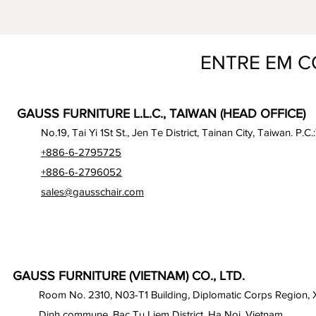
ENTRE EM 
GAUSS FURNITURE L.L.C., TAIWAN (HEAD OFFICE)
No.19, Tai Yi 1St St., Jen Te District, Tainan City, Taiwan. P.C.
+886-6-2795725
+886-6-2796052
sales@gausschair.com
GAUSS FURNITURE (VIETNAM) CO., LTD.
Room No. 2310, N03-T1 Building, Diplomatic Corps Region,
Dinh commune, Bac Tu Liem District, Ha Noi, Vietnam