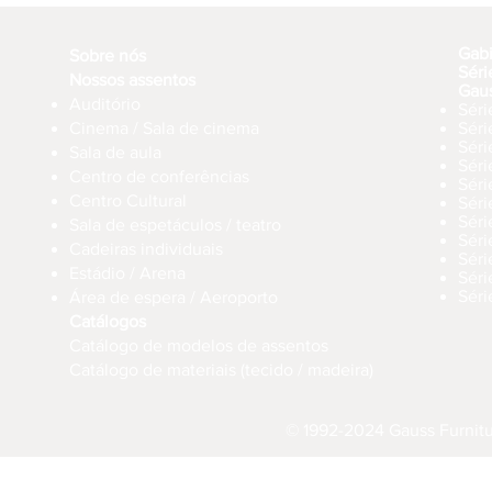
Gab
Sobre nós
Séri
Nossos assentos
Gau
Auditório
Séri
Cinema / Sala de cinema
Sér
Séri
Sala de aula
Sér
Centro de conferências
Sér
Centro Cultural
Séri
Séri
Sala de espetáculos / teatro
Séri
Cadeiras individuais
Sér
Estádio / Arena
Séri
Séri
Área de espera / Aeroporto
Catálogos
Catálogo de modelos de assentos
Catálogo de materiais (tecido / madeira)
© 1992-2024 Gauss Furnitur