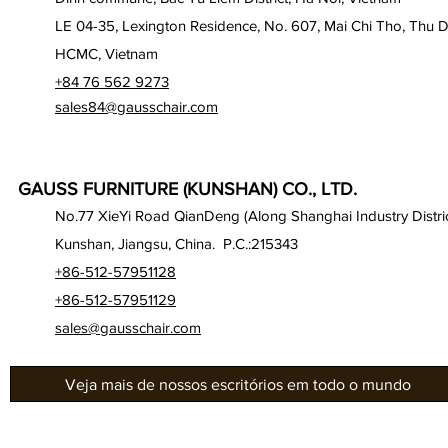
LE 04-35, Lexington Residence, No. 607, Mai Chi Tho, Thu D
HCMC, Vietnam
+84 76 562 9273
sales84@gausschair.com
GAUSS FURNITURE (KUNSHAN) CO., LTD.
No.77 XieYi Road QianDeng (Along Shanghai Industry Distric
Kunshan, Jiangsu, China. P.C.:215343
+86-512-57951128
+86-512-57951129
sales@gausschair.com
Veja mais de nossos escritórios em todo o mundo