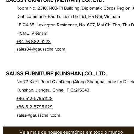
GAUSS FURNITURE (VIETNAM) CO., LTD.
Room No. 2310, N03-T1 Building, Diplomatic Corps Region,
Dinh commune, Bac Tu Liem District, Ha Noi, Vietnam
LE 04-35, Lexington Residence, No. 607, Mai Chi Tho, Thu D
HCMC, Vietnam
+84 76 562 9273
sales84@gausschair.com
GAUSS FURNITURE (KUNSHAN) CO., LTD.
No.77 XieYi Road QianDeng (Along Shanghai Industry Distric
Kunshan, Jiangsu, China. P.C.:215343
+86-512-57951128
+86-512-57951129
sales@gausschair.com
Veja mais de nossos escritórios em todo o mundo