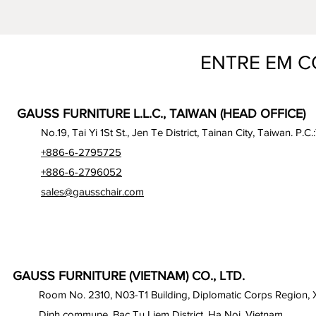
ENTRE EM 
GAUSS FURNITURE L.L.C., TAIWAN (HEAD OFFICE)
No.19, Tai Yi 1St St., Jen Te District, Tainan City, Taiwan. P.C.
+886-6-2795725
+886-6-2796052
sales@gausschair.com
GAUSS FURNITURE (VIETNAM) CO., LTD.
Room No. 2310, N03-T1 Building, Diplomatic Corps Region,
Dinh commune, Bac Tu Liem District, Ha Noi, Vietnam