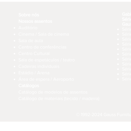
Gab
Sobre nós
Séri
Nossos assentos
Gau
Auditório
Séri
Cinema / Sala de cinema
Sér
Séri
Sala de aula
Sér
Centro de conferências
Sér
Centro Cultural
Séri
Séri
Sala de espetáculos / teatro
Séri
Cadeiras individuais
Sér
Estádio / Arena
Séri
Séri
Área de espera / Aeroporto
Catálogos
Catálogo de modelos de assentos
Catálogo de materiais (tecido / madeira)
© 1992-2024 Gauss Furnitur