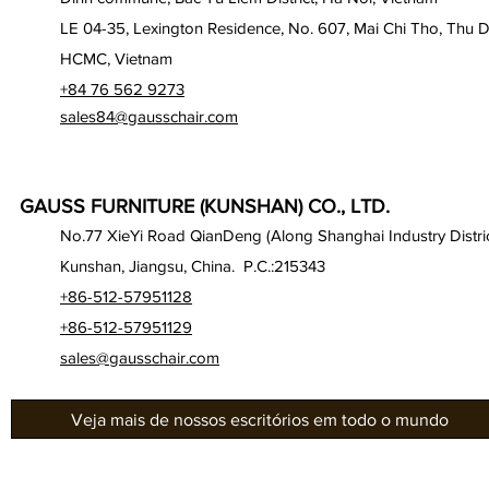
LE 04-35, Lexington Residence, No. 607, Mai Chi Tho, Thu D
HCMC, Vietnam
+84 76 562 9273
sales84@gausschair.com
GAUSS FURNITURE (KUNSHAN) CO., LTD.
No.77 XieYi Road QianDeng (Along Shanghai Industry Distric
Kunshan, Jiangsu, China. P.C.:215343
+86-512-57951128
+86-512-57951129
sales@gausschair.com
Veja mais de nossos escritórios em todo o mundo