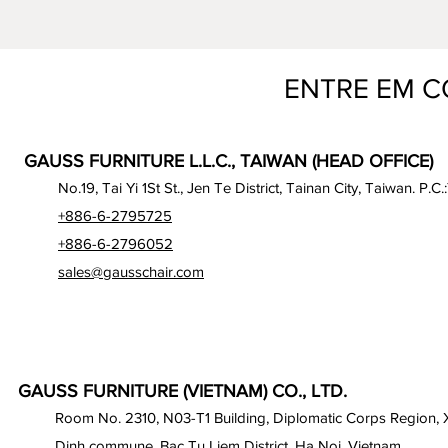
ENTRE EM 
GAUSS FURNITURE L.L.C., TAIWAN (HEAD OFFICE)
No.19, Tai Yi 1St St., Jen Te District, Tainan City, Taiwan. P.C.
+886-6-2795725
+886-6-2796052
sales@gausschair.com
GAUSS FURNITURE (VIETNAM) CO., LTD.
Room No. 2310, N03-T1 Building, Diplomatic Corps Region,
Dinh commune, Bac Tu Liem District, Ha Noi, Vietnam