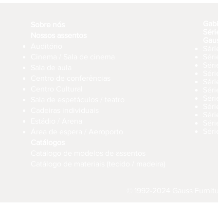
Gab
Sobre nós
Séri
Nossos assentos
Gau
Auditório
Séri
Cinema / Sala de cinema
Sér
Séri
Sala de aula
Sér
Centro de conferências
Sér
Centro Cultural
Séri
Séri
Sala de espetáculos / teatro
Séri
Cadeiras individuais
Sér
Estádio / Arena
Séri
Séri
Área de espera / Aeroporto
Catálogos
Catálogo de modelos de assentos
Catálogo de materiais (tecido / madeira)
© 1992-2024 Gauss Furnitur