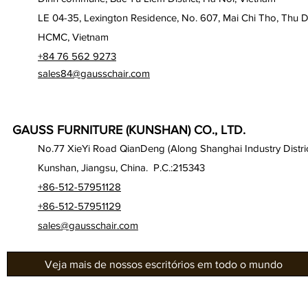
LE 04-35, Lexington Residence, No. 607, Mai Chi Tho, Thu D
HCMC, Vietnam
+84 76 562 9273
sales84@gausschair.com
GAUSS FURNITURE (KUNSHAN) CO., LTD.
No.77 XieYi Road QianDeng (Along Shanghai Industry Distric
Kunshan, Jiangsu, China. P.C.:215343
+86-512-57951128
+86-512-57951129
sales@gausschair.com
Veja mais de nossos escritórios em todo o mundo