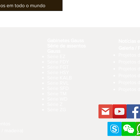
rios em todo o mundo
Gabinetes Gauss
Notícias 
Série de assentos
Galeria / 
Gauss
Projetos d
Série EZ
Série FDY
Projetos 
Série FGT
Projetos d
Série HSY
Projetos 
Série KALB
Projetos d
Série RVL
Série SFD
Projetos 
Série TM
Série WD
Série Z
Série ZG
entos
 / madeira)