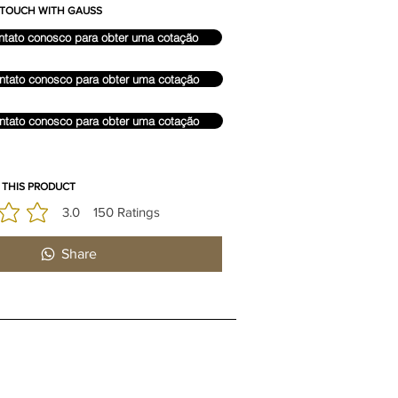
N TOUCH WITH GAUSS
ntato conosco para obter uma cotação
ntato conosco para obter uma cotação
ntato conosco para obter uma cotação
 THIS PRODUCT
3.0
150
Ratings
édia é 3 de 5, com base em 150 votos, Ratings
Share