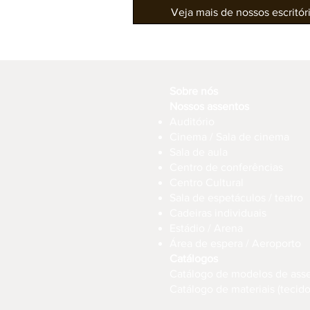
Veja mais de nossos escritó
Sobre nós
Nossos assentos
Auditório
Cinema / Sala de cinema
Sala de aula
Centro de conferências
Centro Cultural
Sala de espetáculos / teatro
Cadeiras individuais
Estádio / Arena
Área de espera / Aeroporto
Catálogos
Catálogo de modelos de ass
Catálogo de materiais (tecido