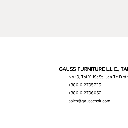
GAUSS FURNITURE L.L.C., TA
No.19, Tai Yi 1St St., Jen Te Dist
+886-6-2795725
+886-6-2796052
sales@gausschair.com