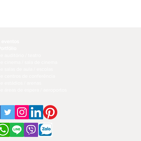
e eventos
Portfólio
e auditório / teatro
de cinema / sala de cinema
e salas de aula / escolas
de centros de conferência
e estádios / arenas
de áreas de espera / aeroportos