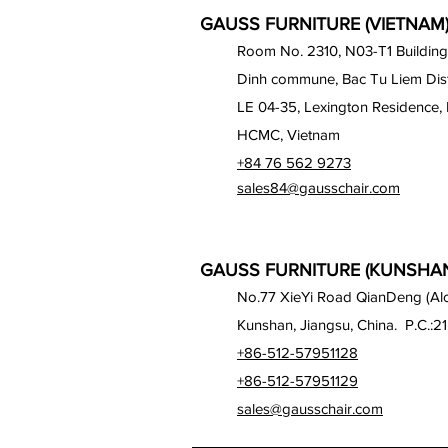
GAUSS FURNITURE (VIETNAM) 
Room No. 2310, N03-T1 Building
Dinh commune, Bac Tu Liem Distr
LE 04-35, Lexington Residence, 
HCMC, Vietnam
+84 76 562 9273
sales84@gausschair.com
GAUSS FURNITURE (KUNSHAN)
No.77 XieYi Road QianDeng (Alon
Kunshan, Jiangsu, China. P.C.:2
+86-512-57951128
+86-512-57951129
sales@gausschair.com