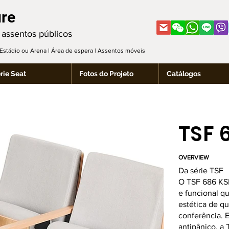
ure
 assentos públicos
| Estádio ou Arena | Área de espera | Assentos móveis
rie Seat
Fotos do Projeto
Catálogos
TSF 
OVERVIEW
Da série TSF
O TSF 686 KSF
e funcional q
estética de qu
conferência. 
antipânico, a