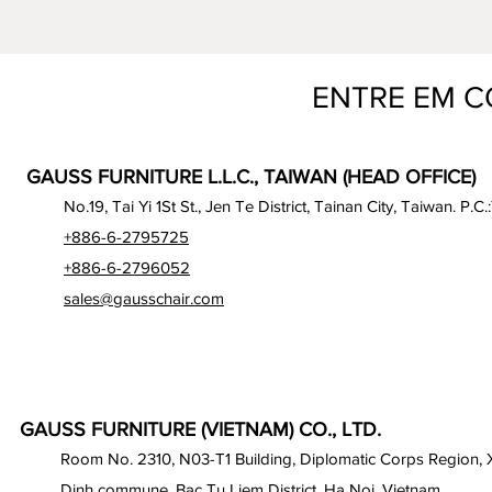
ENTRE EM 
GAUSS FURNITURE L.L.C., TAIWAN (HEAD OFFICE)
No.19, Tai Yi 1St St., Jen Te District, Tainan City, Taiwan. P.C.
+886-6-2795725
+886-6-2796052
sales@gausschair.com
GAUSS FURNITURE (VIETNAM) CO., LTD.
Room No. 2310, N03-T1 Building, Diplomatic Corps Region,
Dinh commune, Bac Tu Liem District, Ha Noi, Vietnam