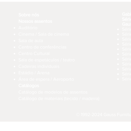
Gab
Sobre nós
Séri
Nossos assentos
Gau
Auditório
Séri
Cinema / Sala de cinema
Sér
Séri
Sala de aula
Sér
Centro de conferências
Sér
Centro Cultural
Séri
Séri
Sala de espetáculos / teatro
Séri
Cadeiras individuais
Sér
Estádio / Arena
Séri
Séri
Área de espera / Aeroporto
Catálogos
Catálogo de modelos de assentos
Catálogo de materiais (tecido / madeira)
© 1992-2024 Gauss Furnitur