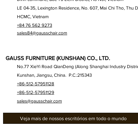
LE 04-35, Lexington Residence, No. 607, Mai Chi Tho, Thu D
HCMC, Vietnam
+84 76 562 9273
sales84@gausschair.com
GAUSS FURNITURE (KUNSHAN) CO., LTD.
No.77 XieYi Road QianDeng (Along Shanghai Industry Distric
Kunshan, Jiangsu, China. P.C.:215343
+86-512-57951128
+86-512-57951129
sales@gausschair.com
Veja mais de nossos escritórios em todo o mundo