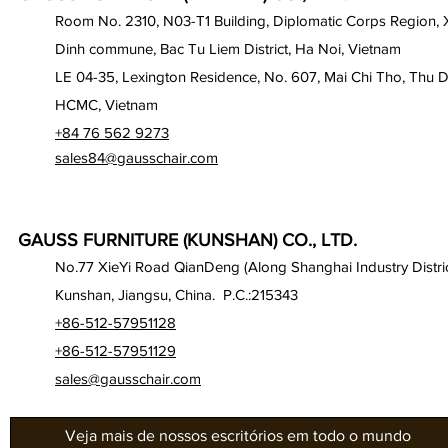
Room No. 2310, N03-T1 Building, Diplomatic Corps Region,
Dinh commune, Bac Tu Liem District, Ha Noi, Vietnam
LE 04-35, Lexington Residence, No. 607, Mai Chi Tho, Thu D
HCMC, Vietnam
+84 76 562 9273
sales84@gausschair.com
GAUSS FURNITURE (KUNSHAN) CO., LTD.
No.77 XieYi Road QianDeng (Along Shanghai Industry Distric
Kunshan, Jiangsu, China. P.C.:215343
+86-512-57951128
+86-512-57951129
sales@gausschair.com
Veja mais de nossos escritórios em todo o mundo