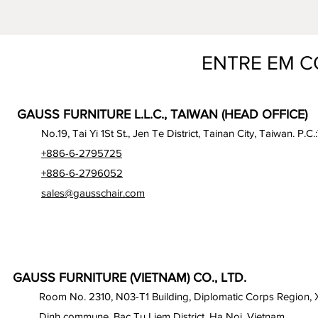
ENTRE EM 
GAUSS FURNITURE L.L.C., TAIWAN (HEAD OFFICE)
No.19, Tai Yi 1St St., Jen Te District, Tainan City, Taiwan. P.C.
+886-6-2795725
+886-6-2796052
sales@gausschair.com
GAUSS FURNITURE (VIETNAM) CO., LTD.
Room No. 2310, N03-T1 Building, Diplomatic Corps Region,
Dinh commune, Bac Tu Liem District, Ha Noi, Vietnam