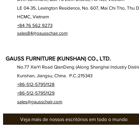
LE 04-35, Lexington Residence, No. 607, Mai Chi Tho, Thu D
HCMC, Vietnam
+84 76 562 9273
sales84@gausschair.com
GAUSS FURNITURE (KUNSHAN) CO., LTD.
No.77 XieYi Road QianDeng (Along Shanghai Industry Distric
Kunshan, Jiangsu, China. P.C.:215343
+86-512-57951128
+86-512-57951129
sales@gausschair.com
Veja mais de nossos escritórios em todo o mundo