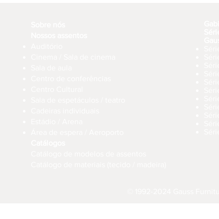
Gab
Sobre nós
Séri
Nossos assentos
Gau
Auditório
Séri
Cinema / Sala de cinema
Sér
Séri
Sala de aula
Sér
Centro de conferências
Sér
Centro Cultural
Séri
Séri
Sala de espetáculos / teatro
Séri
Cadeiras individuais
Sér
Estádio / Arena
Séri
Séri
Área de espera / Aeroporto
Catálogos
Catálogo de modelos de assentos
Catálogo de materiais (tecido / madeira)
© 1992-2024 Gauss Furnitur