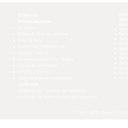
Gab
Sobre nós
Séri
Nossos assentos
Gau
Auditório
Séri
Cinema / Sala de cinema
Sér
Séri
Sala de aula
Sér
Centro de conferências
Sér
Centro Cultural
Séri
Séri
Sala de espetáculos / teatro
Séri
Cadeiras individuais
Sér
Estádio / Arena
Séri
Séri
Área de espera / Aeroporto
Catálogos
Catálogo de modelos de assentos
Catálogo de materiais (tecido / madeira)
© 1992-2024 Gauss Furnitur