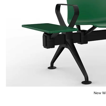
Vi
New Wai