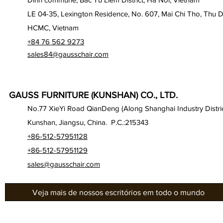
LE 04-35, Lexington Residence, No. 607, Mai Chi Tho, Thu D
HCMC, Vietnam
+84 76 562 9273
sales84@gausschair.com
GAUSS FURNITURE (KUNSHAN) CO., LTD.
No.77 XieYi Road QianDeng (Along Shanghai Industry Distric
Kunshan, Jiangsu, China. P.C.:215343
+86-512-57951128
+86-512-57951129
sales@gausschair.com
Veja mais de nossos escritórios em todo o mundo