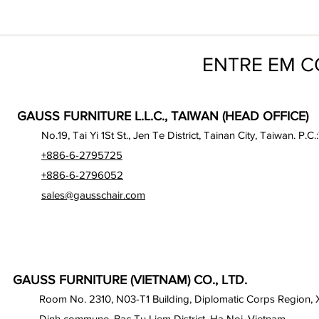
ENTRE EM 
GAUSS FURNITURE L.L.C., TAIWAN (HEAD OFFICE)
No.19, Tai Yi 1St St., Jen Te District, Tainan City, Taiwan. P.C.
+886-6-2795725
+886-6-2796052
sales@gausschair.com
GAUSS FURNITURE (VIETNAM) CO., LTD.
Room No. 2310, N03-T1 Building, Diplomatic Corps Region,
Dinh commune, Bac Tu Liem District, Ha Noi, Vietnam