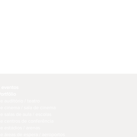
e eventos
Portfólio
e auditório / teatro
de cinema / sala de cinema
e salas de aula / escolas
de centros de conferência
e estádios / arenas
de áreas de espera / aeroportos