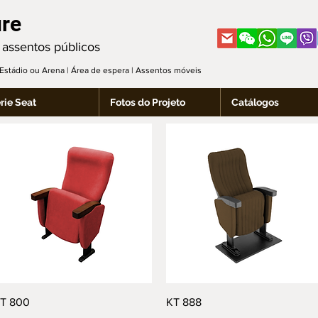
ure
 assentos públicos
| Estádio ou Arena | Área de espera | Assentos móveis
rie Seat
Fotos do Projeto
Catálogos
Visualização rápida
Visualização rápida
T 800
KT 888