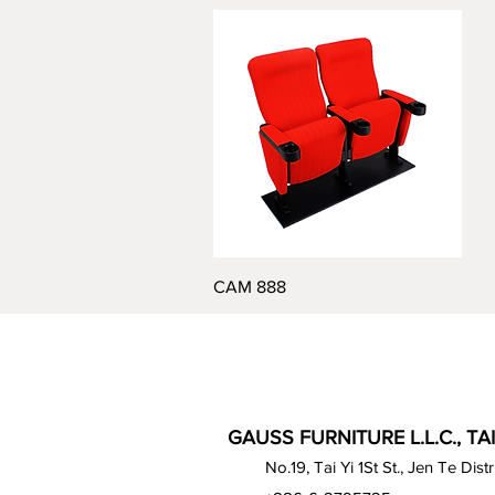
Visualização rápida
CAM 888
GAUSS FURNITURE L.L.C., TA
No.19, Tai Yi 1St St., Jen Te Dist