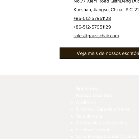
No.77 XieYi Road QianDeng (Alon
Kunshan, Jiangsu, China. P.C.:2
+86-512-57951128
+86-512-57951129
sales@gausschair.com
Veja mais de nossos escritó
Sobre nós
Nossos assentos
Auditório
Cinema / Sala de cinema
Sala de aula
Centro de conferências
Centro Cultural
Sala de espetáculos / teatro