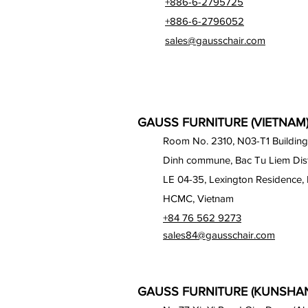
+886-6-2795725
+886-6-2796052
sales@gausschair.com
GAUSS FURNITURE (VIETNAM) 
Room No. 2310, N03-T1 Building
Dinh commune, Bac Tu Liem Distr
LE 04-35, Lexington Residence, 
HCMC, Vietnam
+84 76 562 9273
sales84@gausschair.com
GAUSS FURNITURE (KUNSHAN)