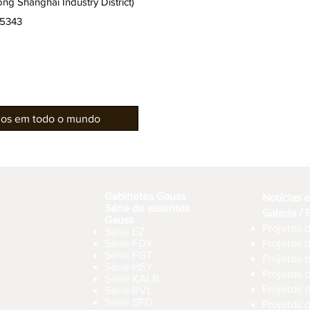
g Shanghai Industry District)
15343
rios em todo o mundo
Gabinetes Gauss
Notícias 
Série de assentos
Galeria / 
Gauss
Projetos d
Série EZ
Série FDY
Projetos 
Série FGT
Projetos d
Série HSY
Projetos 
Série KALB
Projetos d
Série RVL
Série SFD
Projetos 