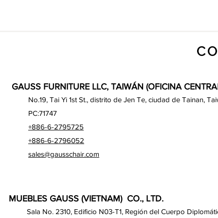
CO
GAUSS FURNITURE LLC, TAIWÁN (OFICINA CENTRA
No.19, Tai Yi 1st St., distrito de Jen Te, ciudad de Tainan, Ta
PC:71747
+886-6-2795725
+886-6-2796052
sales@gausschair.com
MUEBLES GAUSS (VIETNAM) CO., LTD.
Sala No. 2310, Edificio N03-T1, Región del Cuerpo Diplomáti