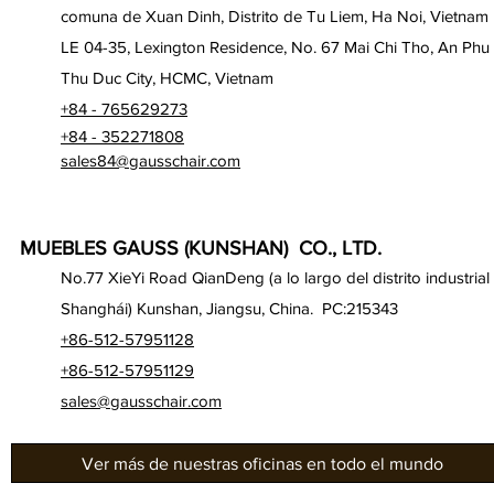
comuna de Xuan Dinh, Distrito de Tu Liem, Ha Noi, Vietnam
LE 04-35, Lexington Residence, No. 67 Mai Chi Tho, An Phu
Thu Duc City, HCMC, Vietnam
+84 - 765629273
+84 - 352271808
sales84@gausschair.com
MUEBLES GAUSS (KUNSHAN) CO., LTD.
No.77 XieYi Road QianDeng (a lo largo del distrito industrial
Shanghái) Kunshan, Jiangsu, China. PC:215343
+86-512-57951128
+86-512-57951129
sales@gausschair.com
Ver más de nuestras oficinas en todo el mundo