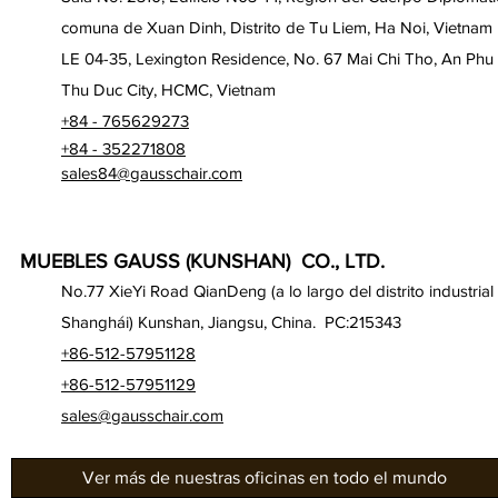
comuna de Xuan Dinh, Distrito de Tu Liem, Ha Noi, Vietnam
LE 04-35, Lexington Residence, No. 67 Mai Chi Tho, An Phu
Thu Duc City, HCMC, Vietnam
+84 - 765629273
+84 - 352271808
sales84@gausschair.com
MUEBLES GAUSS (KUNSHAN) CO., LTD.
No.77 XieYi Road QianDeng (a lo largo del distrito industrial
Shanghái) Kunshan, Jiangsu, China. PC:215343
+86-512-57951128
+86-512-57951129
sales@gausschair.com
Ver más de nuestras oficinas en todo el mundo