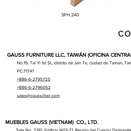
Vista rápida
SFH 240
CO
GAUSS FURNITURE LLC, TAIWÁN (OFICINA CENTRA
No.19, Tai Yi 1st St., distrito de Jen Te, ciudad de Tainan, Ta
PC:71747
+886-6-2795725
+886-6-2796052
sales@gausschair.com
MUEBLES GAUSS (VIETNAM) CO., LTD.
Sala No. 2310, Edificio N03-T1, Región del Cuerpo Diplomáti