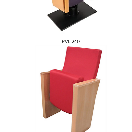
Vista rápida
RVL 240