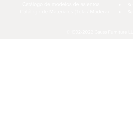
Catálogo de modelos de asientos
Se
Catálogo de Materiales (Tela / Madera)
Se
© 1992-2022 Gauss Furniture LL