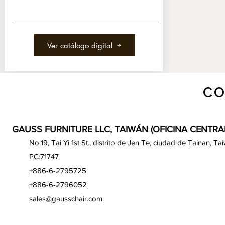
Ver catálogo digital
CO
GAUSS FURNITURE LLC, TAIWÁN (OFICINA CENTRA
No.19, Tai Yi 1st St., distrito de Jen Te, ciudad de Tainan, Ta
PC:71747
+886-6-2795725
+886-6-2796052
sales@gausschair.com