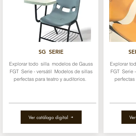
SG SERIE
SE
Explorar todo silla modelos de Gauss
Explorar to
FGT Serie - versátil Modelos de sillas
FGT Serie -
perfectas para teatro y auditorios.
perfectas 
Ver catálogo digital
Ver