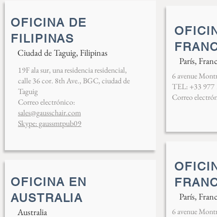
OFICINA DE
OFICI
FILIPINAS
FRANC
Ciudad de Taguig, Filipinas
París, Franc
19F ala sur, una residencia residencial,
6 avenue Montri
calle 36 cor. 8th Ave., BGC, ciudad de
TEL: +33 977 
Taguig
Correo electró
Correo electrónico:
sales@gausschair.com
Skype: gaussmtpub09
OFICI
OFICINA EN
FRANC
París, Franc
AUSTRALIA
Australia
6 avenue Montri