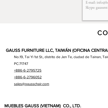
E-mail:
info@h
Skype: gaussm
CO
GAUSS FURNITURE LLC, TAIWÁN (OFICINA CENTRA
No.19, Tai Yi 1st St., distrito de Jen Te, ciudad de Tainan, Ta
PC:71747
+886-6-2795725
+886-6-2796052
sales@gausschair.com
MUEBLES GAUSS (VIETNAM) CO., LTD.