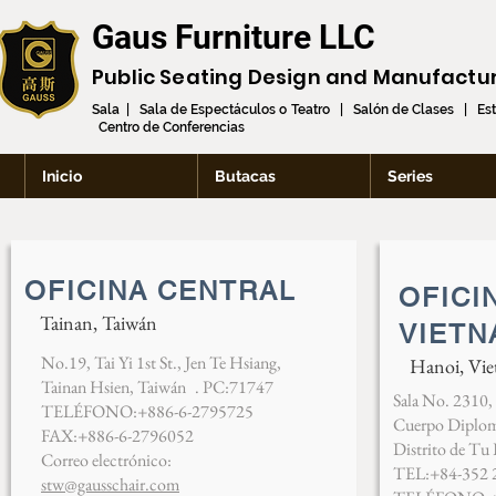
Gaus Furniture LLC
Public Seating Design and
Manufactu
Sala | Sala de Espectáculos o Teatro | Salón de Clases | Es
Centro de Conferencias
Inicio
Butacas
Series
OFICINA CENTRAL
OFICI
Tainan, Taiwán
VIETN
No.19, Tai Yi 1st St., Jen Te Hsiang,
Hanoi, Vi
Tainan Hsien, Taiwán
. PC:71747
Sala No. 2310,
TELÉFONO:+886-6-2795725
Cuerpo Diplom
FAX:+886-6-2796052
Distrito de Tu
Correo electrónico:
TEL:+84-352 
stw@gausschair.com