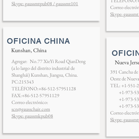
TELÉFONO:+8
Skype: gaussmtpub08 / gaussmt101
Correo electró
Skype: gaussm
OFICINA CHINA
Kunshan, China
OFICI
Agregar:
No.77 XieYi Road QianDeng
Nueva Jers
(a lo largo del distrito industrial de
391 Cancha de
Shanghái) Kunshan, Jiangsu, China.
Oeste de Nuev
PC:215343
TEL: +1-551-
TELÉFONO:+86-512-57951128
+1-973-5
FAX:+86-512-57951129
+1-973-5
Correo electrónico:
+1-973-5
scn@gausschair.com
Correo electró
Skype: gaussmkpub08
Skype: gaussm