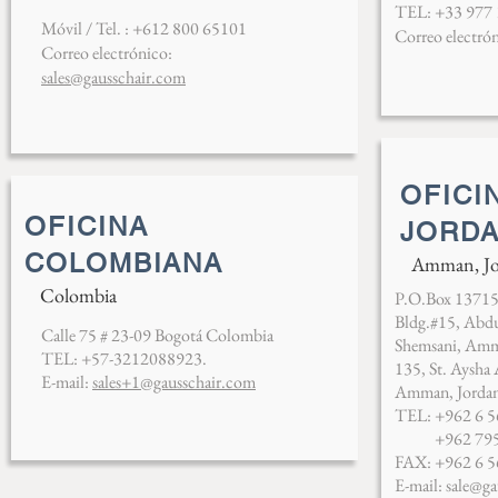
TEL: +33 977 
Móvil / Tel. : +612 800 65101
Correo electró
Correo electrónico:
sales@gausschair.com
OFICI
OFICINA
JORDA
COLOMBIANA
Amman, Jo
Colombia
P.O.Box 13715
Bldg.#15, Abd
Calle 75 # 23-09 Bogotá Colombia
Shemsani,
Amma
TEL: +57-3212088923.
135, St. Aysha
E-mail:
sales+1@gausschair.com
Amman, Jorda
TEL: +962 6 5
+962 7955
FAX: +962 6 5
E-mail:
sale@ga