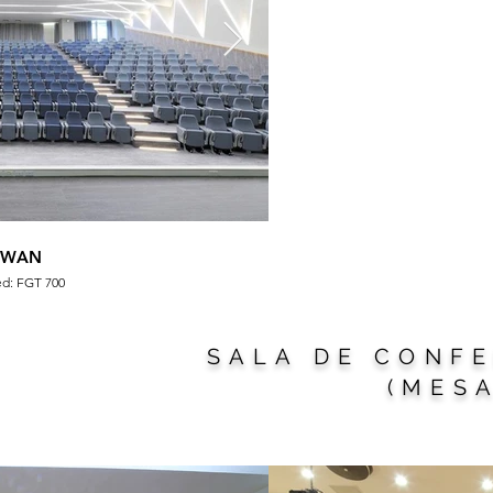
IWAN
ed: FGT 700
Sea
SALA DE CONF
(MESA