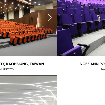
TY, KAOHSIUNG, TAIWAN
ZHONG SHAN UNIVE
NGEE ANN PO
ed: FGT 703
Sea
Sea