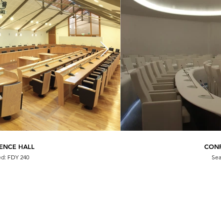
ENCE HALL
CON
CON
ed: FDY 240
Sea
Sea