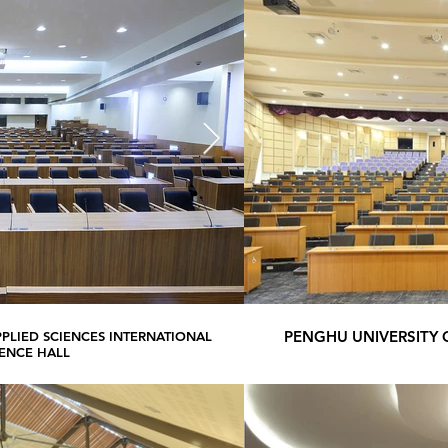
PENGHU UNIVERSITY
PLIED SCIENCES INTERNATIONAL
KAOHSIUNG UNIVERSITY O
ENCE HALL
CON
d: RVL 835 M
Seat