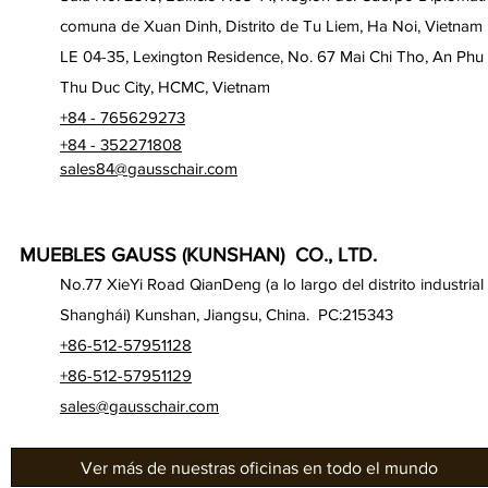
comuna de Xuan Dinh, Distrito de Tu Liem, Ha Noi, Vietnam
LE 04-35, Lexington Residence, No. 67 Mai Chi Tho, An Phu
Thu Duc City, HCMC, Vietnam
+84 - 765629273
+84 - 352271808
sales84@gausschair.com
MUEBLES GAUSS (KUNSHAN) CO., LTD.
No.77 XieYi Road QianDeng (a lo largo del distrito industrial
Shanghái) Kunshan, Jiangsu, China. PC:215343
+86-512-57951128
+86-512-57951129
sales@gausschair.com
Ver más de nuestras oficinas en todo el mundo