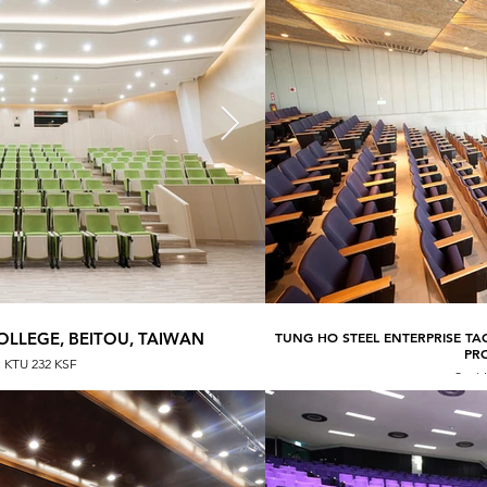
LLEGE, BEITOU, TAIWAN
TUNG HO STEEL ENTERPRISE TA
YANGMING MEDICAL
PR
: KTU 232 KSF
Seat 
Seat 