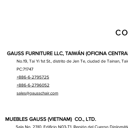
CO
GAUSS FURNITURE LLC, TAIWÁN (OFICINA CENTRA
No.19, Tai Yi 1st St., distrito de Jen Te, ciudad de Tainan, Ta
PC:71747
+886-6-2795725
+886-6-2796052
sales@gausschair.com
MUEBLES GAUSS (VIETNAM) CO., LTD.
Sala No. 2310, Edificio N03-T1, Región del Cuerpo Diplomáti