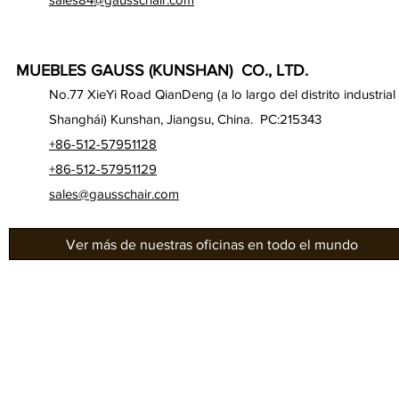
MUEBLES GAUSS (KUNSHAN) CO., LTD.
No.77 XieYi Road QianDeng (a lo largo del distrito industrial
Shanghái) Kunshan, Jiangsu, China. PC:215343
+86-512-57951128
+86-512-57951129
sales@gausschair.com
Ver más de nuestras oficinas en todo el mundo
Sobre nosotros
Ofi
Nuestros asientos
Ser
Sala
Gau