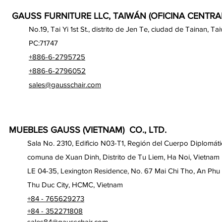
GAUSS FURNITURE LLC, TAIWÁN (OFICINA CENTRA
No.19, Tai Yi 1st St., distrito de Jen Te, ciudad de Tainan, Ta
PC:71747
+886-6-2795725
+886-6-2796052
sales@gausschair.com
MUEBLES GAUSS (VIETNAM) CO., LTD.
Sala No. 2310, Edificio N03-T1, Región del Cuerpo Diplomáti
comuna de Xuan Dinh, Distrito de Tu Liem, Ha Noi, Vietnam
LE 04-35, Lexington Residence, No. 67 Mai Chi Tho, An Phu
Thu Duc City, HCMC, Vietnam
+84 - 765629273
+84 - 352271808
sales84@gausschair.com