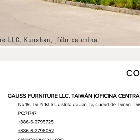
re LLC, Kunshan, fábrica china
CO
GAUSS FURNITURE LLC, TAIWÁN (OFICINA CENTRA
No.19, Tai Yi 1st St., distrito de Jen Te, ciudad de Tainan, Ta
PC:71747
+886-6-2795725
+886-6-2796052
sales@gausschair.com