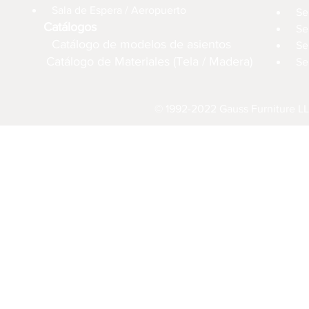
Sala de Espera / Aeropuerto
Se
Catálogos
Se
Catálogo de modelos de asientos
Se
Catálogo de Materiales (Tela / Madera)
Se
© 1992-2022 Gauss Furniture LL