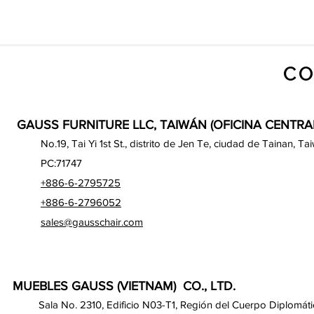
CO
GAUSS FURNITURE LLC, TAIWÁN (OFICINA CENTRA
No.19, Tai Yi 1st St., distrito de Jen Te, ciudad de Tainan, Ta
PC:71747
+886-6-2795725
+886-6-2796052
sales@gausschair.com
MUEBLES GAUSS (VIETNAM) CO., LTD.
Sala No. 2310, Edificio N03-T1, Región del Cuerpo Diplomáti