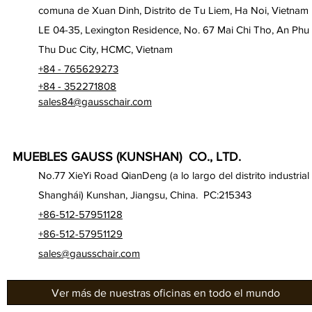
comuna de Xuan Dinh, Distrito de Tu Liem, Ha Noi, Vietnam
LE 04-35, Lexington Residence, No. 67 Mai Chi Tho, An Phu
Thu Duc City, HCMC, Vietnam
+84 - 765629273
+84 - 352271808
sales84@gausschair.com
MUEBLES GAUSS (KUNSHAN) CO., LTD.
No.77 XieYi Road QianDeng (a lo largo del distrito industrial
Shanghái) Kunshan, Jiangsu, China. PC:215343
+86-512-57951128
+86-512-57951129
sales@gausschair.com
Ver más de nuestras oficinas en todo el mundo