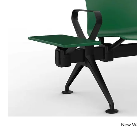
New Wai