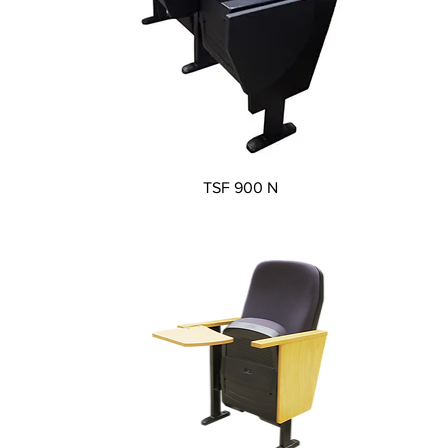
Xem nhanh
TSF 900 N