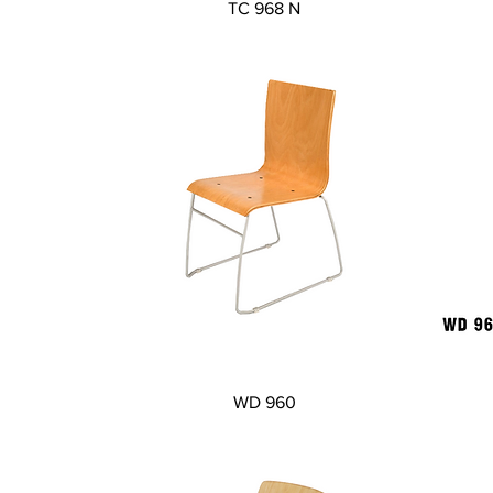
Xem nhanh
TC 968 N
Xem nhanh
WD 960