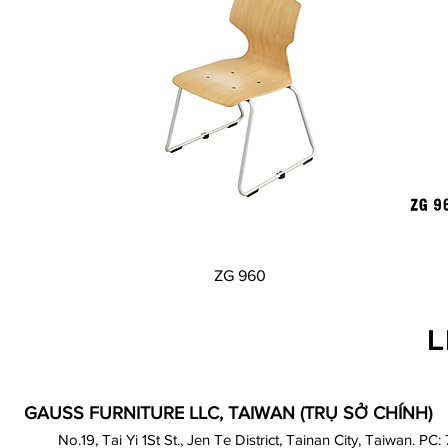
Xem nhanh
ZG 960
L
GAUSS FURNITURE LLC, TAIWAN (TRỤ SỞ CHÍNH)
No.19, Tai Yi 1St St., Jen Te District, Tainan City, Taiwan. PC: