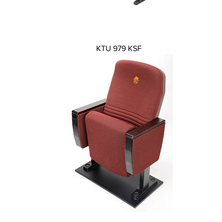
Xem nhanh
KTU 979 KSF