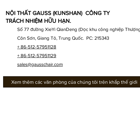
NỘI THẤT GAUSS (KUNSHAN) CÔNG TY
TRÁCH NHIỆM HỮU HẠN.
Số 77 đường XieYi QianDeng (Dọc khu công nghiệp Thượng
Côn Sơn, Giang Tô, Trung Quốc. PC: 215343
+ 86-512-57951128
+ 86-512-57951129
sales@gausschair.com
Xem thêm các văn phòng của chúng tôi trên khắp thế giới
Về chúng tôi
Văn
Sản phẩm ghế
Dòn
GHẾ HỘI TRƯỜNG
Dò