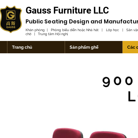
Gauss Furniture LLC
Public Seating Design and
Manufactu
Khán phòng | Phòng biểu diễn hoặc Nhà hát | Lớp học | Sân vận
chờ | Trung tâm Hội nghị
Trang chủ
Sản phẩm ghế
Các 
90