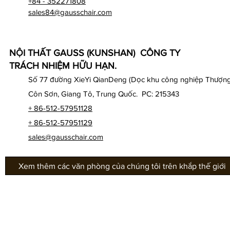
+84 - 352271808
sales84@gausschair.com
NỘI THẤT GAUSS (KUNSHAN) CÔNG TY
TRÁCH NHIỆM HỮU HẠN.
Số 77 đường XieYi QianDeng (Dọc khu công nghiệp Thượng
Côn Sơn, Giang Tô, Trung Quốc. PC: 215343
+ 86-512-57951128
+ 86-512-57951129
sales@gausschair.com
Xem thêm các văn phòng của chúng tôi trên khắp thế giới
Về chúng tôi
Văn