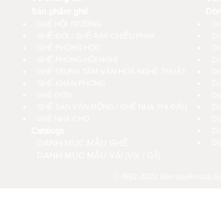
Sản phẩm ghế
Dòn
GHẾ HỘI TRƯỜNG
Dò
GHẾ ĐÔI / GHẾ RẠP CHIẾU PHIM
Dò
GHẾ PHÒNG HỌC
Dò
GHẾ PHÒNG HỘI NGHỊ
Dò
GHẾ TRUNG TÂM VĂN HOÁ NGHỆ THUẬT
Dò
GHẾ KHÁN PHÒNG
Dò
GHẾ ĐƠN
Dò
GHẾ SÂN VẬN ĐỘNG / GHẾ NHÀ THI ĐẤU
Dò
GHẾ NHÀ CHỜ
D
Catalogs
Dò
DANH MỤC MẪU GHẾ
Dò
DANH MỤC MẪU VẢI (Vải / Gỗ)
© 1992-2022 Bản quyền của Gau