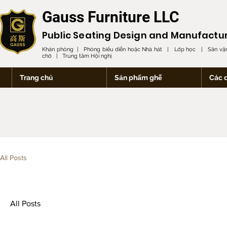
Gauss Furniture LLC
Public Seating Design and
Manufactu
Khán phòng | Phòng biểu diễn hoặc Nhà hát | Lớp học | Sân vận
chờ | Trung tâm Hội nghị
Trang chủ
Sản phẩm ghế
Các 
All Posts
All Posts