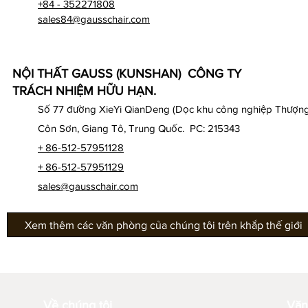
+84 - 352271808
sales84@gausschair.com
NỘI THẤT GAUSS (KUNSHAN) CÔNG TY
TRÁCH NHIỆM HỮU HẠN.
Số 77 đường XieYi QianDeng (Dọc khu công nghiệp Thượng
Côn Sơn, Giang Tô, Trung Quốc. PC: 215343
+ 86-512-57951128
+ 86-512-57951129
sales@gausschair.com
Xem thêm các văn phòng của chúng tôi trên khắp thế giới
Về chúng tôi
Văn