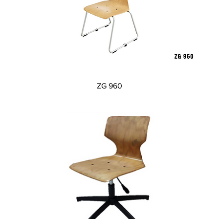
Xem nhanh
ZG 960