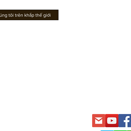
g tôi trên khắp thế giới
Văn phòng Gauss
Tin tức &
Dòng ghế Gauss
Phòng tri
Dòng EZ
Dự án T
́U PHIM
Dòng FDY
Dự án r
Dòng FGT
Dự án L
Dòng HSY
Dự án T
́ NGHỆ THUẬT
Dòng KALB
Dự án S
Dòng RVL
Khu vực
Dòng SFD
́ NHÀ THI ĐẤU
Dòng TM
Dòng WD
Dòng Z