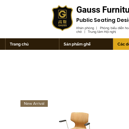
Gauss Furnit
Public Seating Des
Khán phòng | Phòng biểu diễn h
chờ | Trung tâm Hội nghị
Trang chủ
Sản phẩm ghế
Các d
New Arrival