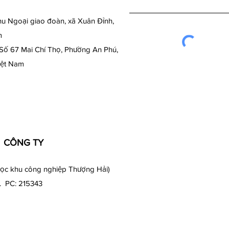
u Ngoại giao đoàn, xã Xuân Đỉnh,
m
 Số 67 Mai Chí Thọ, Phường An Phú,
iệt Nam
) CÔNG TY
ọc khu công nghiệp Thượng Hải)
. PC: 215343