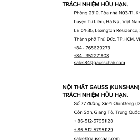
TRÁCH NHIỆM HỮU HẠN.
Phòng 2310, Tòa nhà N03-T1, Kh
huyện Từ Liêm, Hà Nội, Việt Na
LE 04-35, Lexington Residence,
Thành phố Thủ Đức, TP.HCM, V
+84 - 765629273
+84 - 352271808
sales84@gausschair.com
NỘI THẤT GAUSS (KUNSHAN
TRÁCH NHIỆM HỮU HẠN.
Số 77 đường XieYi QianDeng (D
Côn Sơn, Giang Tô, Trung Quốc
+ 86-512-57951128
+ 86-512-57951129
sales@gausschair.com