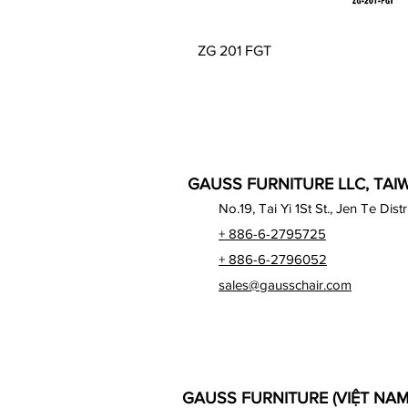
Xem nhanh
ZG 201 FGT
GAUSS FURNITURE LLC, TAI
No.19, Tai Yi 1St St., Jen Te Dist
+ 886-6-2795725
+ 886-6-2796052
sales@gausschair.com
GAUSS FURNITURE (VIỆT NA