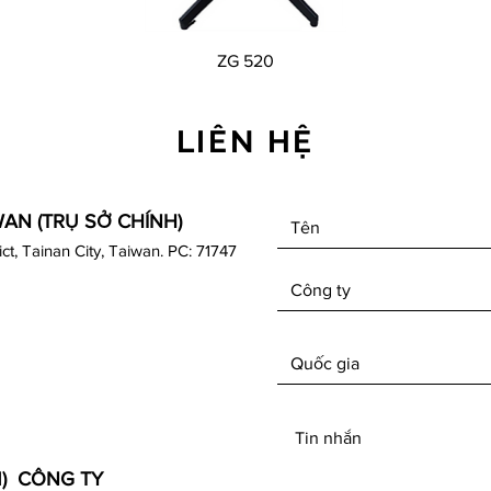
Xem nhanh
ZG 520
LIÊN HỆ
WAN (TRỤ SỞ CHÍNH)
rict, Tainan City, Taiwan. PC: 71747
M) CÔNG TY