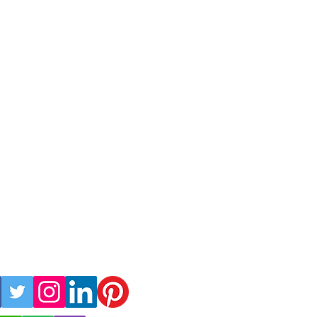
 Sự kiện
ển lãm / Portfolio
hính phòng / Nhà hát
ạp chiếu phim / rạp chiếu phim
ớp học / Trường học
rung tâm Hội nghị
ân vận động / Nhà thi đấu
 chờ / Dự án sân bay