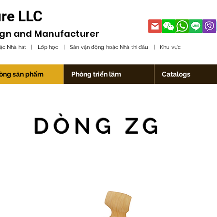
ure LLC
ign and
Manufacturer
oặc Nhà hát | Lớp học | Sân vận động hoặc Nhà thi đấu | Khu vực
òng sản phẩm
Phòng triển lãm
Catalogs
DÒNG ZG