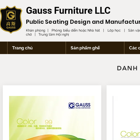
Gauss Furniture LLC
Public Seating Design and
Manufactu
Khán phòng | Phòng biểu diễn hoặc Nhà hát | Lớp học | Sân vận
chờ | Trung tâm Hội nghị
Trang chủ
Sản phẩm ghế
Các 
DANH 