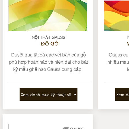
NỘI THẤT GAUSS
ĐỒ GỖ
Duyệt qua tất cả các vết bẩn của gỗ
Gauss cun
phù hợp hoàn hảo và hiện đại cho bất
nhiều màu
kỳ mẫu ghế nào Gauss cung cấp.
l
Xem danh mục kỹ thuật số
Xem da