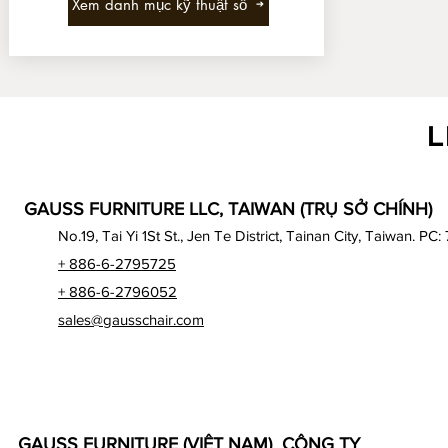
Xem danh mục kỹ thuật số
L
GAUSS FURNITURE LLC, TAIWAN (TRỤ SỞ CHÍNH)
No.19, Tai Yi 1St St., Jen Te District, Tainan City, Taiwan. PC:
+ 886-6-2795725
+ 886-6-2796052
sales@gausschair.com
GAUSS FURNITURE (VIỆT NAM) CÔNG TY