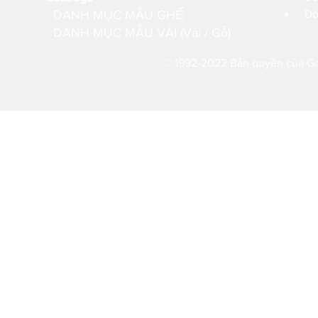
DANH MỤC MẪU GHẾ
Dò
DANH MỤC MẪU VẢI (Vải / Gỗ)
© 1992-2022 Bản quyền của Gau