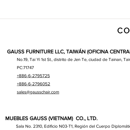
CO
GAUSS FURNITURE LLC, TAIWÁN (OFICINA CENTRA
No.19, Tai Yi 1st St., distrito de Jen Te, ciudad de Tainan, Ta
PC:71747
+886-6-2795725
+886-6-2796052
sales@gausschair.com
MUEBLES GAUSS (VIETNAM) CO., LTD.
Sala No. 2310, Edificio N03-T1, Región del Cuerpo Diplomáti