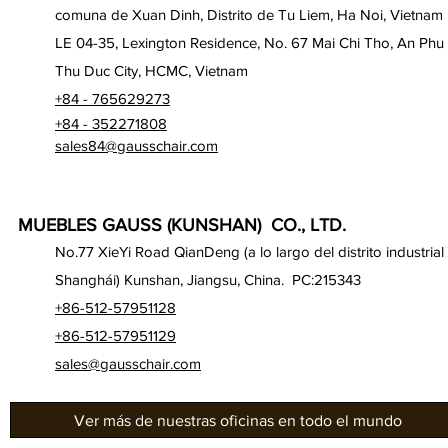
comuna de Xuan Dinh, Distrito de Tu Liem, Ha Noi, Vietnam
LE 04-35, Lexington Residence, No. 67 Mai Chi Tho, An Phu
Thu Duc City, HCMC, Vietnam
+84 - 765629273
+84 - 352271808
sales84@gausschair.com
MUEBLES GAUSS (KUNSHAN) CO., LTD.
No.77 XieYi Road QianDeng (a lo largo del distrito industrial
Shanghái) Kunshan, Jiangsu, China. PC:215343
+86-512-57951128
+86-512-57951129
sales@gausschair.com
Ver más de nuestras oficinas en todo el mundo