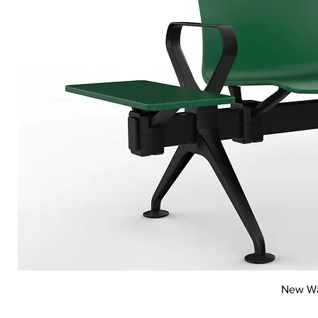
New Wai