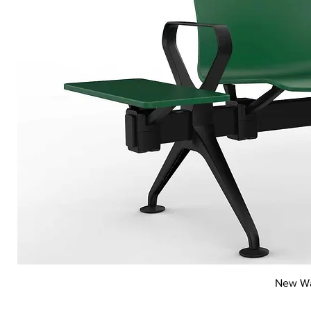
New Wai