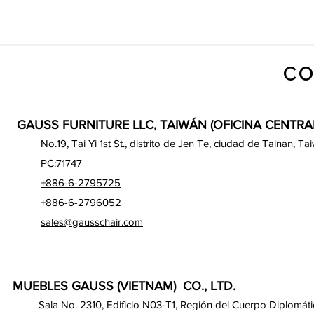
CO
GAUSS FURNITURE LLC, TAIWÁN (OFICINA CENTRA
No.19, Tai Yi 1st St., distrito de Jen Te, ciudad de Tainan, Ta
PC:71747
+886-6-2795725
+886-6-2796052
sales@gausschair.com
MUEBLES GAUSS (VIETNAM) CO., LTD.
Sala No. 2310, Edificio N03-T1, Región del Cuerpo Diplomáti