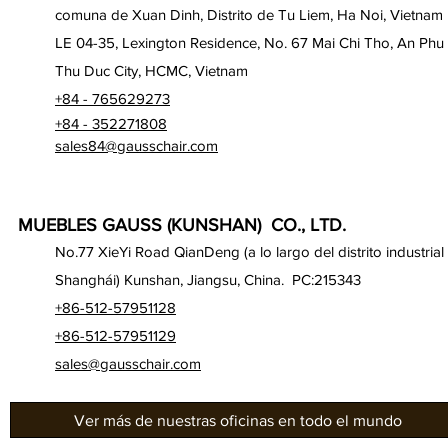
comuna de Xuan Dinh, Distrito de Tu Liem, Ha Noi, Vietnam
LE 04-35, Lexington Residence, No. 67 Mai Chi Tho, An Phu
Thu Duc City, HCMC, Vietnam
+84 - 765629273
+84 - 352271808
sales84@gausschair.com
MUEBLES GAUSS (KUNSHAN) CO., LTD.
No.77 XieYi Road QianDeng (a lo largo del distrito industrial
Shanghái) Kunshan, Jiangsu, China. PC:215343
+86-512-57951128
+86-512-57951129
sales@gausschair.com
Ver más de nuestras oficinas en todo el mundo