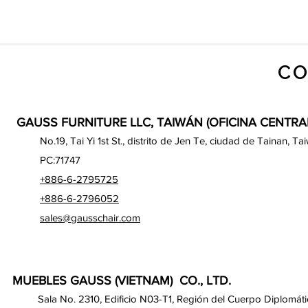
CO
GAUSS FURNITURE LLC, TAIWÁN (OFICINA CENTRA
No.19, Tai Yi 1st St., distrito de Jen Te, ciudad de Tainan, Ta
PC:71747
+886-6-2795725
+886-6-2796052
sales@gausschair.com
MUEBLES GAUSS (VIETNAM) CO., LTD.
Sala No. 2310, Edificio N03-T1, Región del Cuerpo Diplomáti