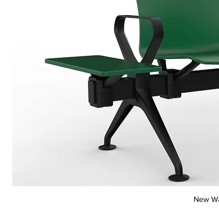
New Wai