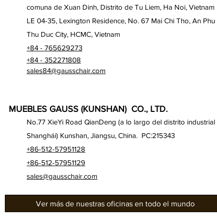
comuna de Xuan Dinh, Distrito de Tu Liem, Ha Noi, Vietnam
LE 04-35, Lexington Residence, No. 67 Mai Chi Tho, An Phu
Thu Duc City, HCMC, Vietnam
+84 - 765629273
+84 - 352271808
sales84@gausschair.com
MUEBLES GAUSS (KUNSHAN) CO., LTD.
No.77 XieYi Road QianDeng (a lo largo del distrito industrial
Shanghái) Kunshan, Jiangsu, China. PC:215343
+86-512-57951128
+86-512-57951129
sales@gausschair.com
Ver más de nuestras oficinas en todo el mundo