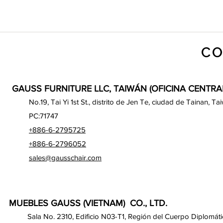
CO
GAUSS FURNITURE LLC, TAIWÁN (OFICINA CENTRA
No.19, Tai Yi 1st St., distrito de Jen Te, ciudad de Tainan, Ta
PC:71747
+886-6-2795725
+886-6-2796052
sales@gausschair.com
MUEBLES GAUSS (VIETNAM) CO., LTD.
Sala No. 2310, Edificio N03-T1, Región del Cuerpo Diplomáti