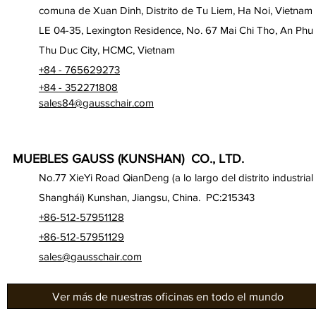
comuna de Xuan Dinh, Distrito de Tu Liem, Ha Noi, Vietnam
LE 04-35, Lexington Residence, No. 67 Mai Chi Tho, An Phu
Thu Duc City, HCMC, Vietnam
+84 - 765629273
+84 - 352271808
sales84@gausschair.com
MUEBLES GAUSS (KUNSHAN) CO., LTD.
No.77 XieYi Road QianDeng (a lo largo del distrito industrial
Shanghái) Kunshan, Jiangsu, China. PC:215343
+86-512-57951128
+86-512-57951129
sales@gausschair.com
Ver más de nuestras oficinas en todo el mundo