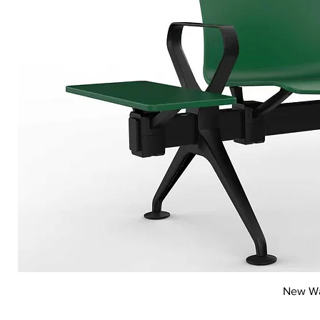
New Wai