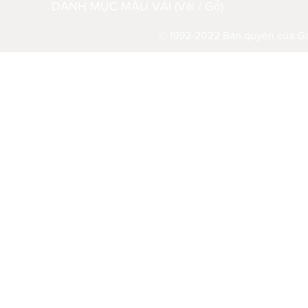
DANH MỤC MẪU VẢI (Vải / Gỗ)
© 1992-2022 Bản quyền của Gau