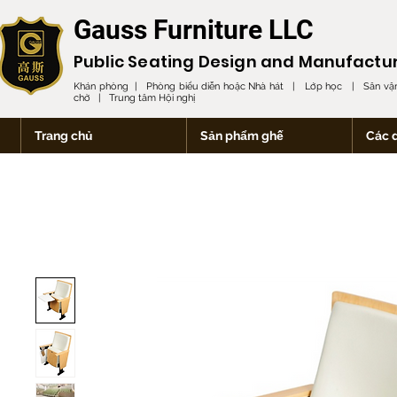
Gauss Furniture LLC
Public Seating Design and
Manufactu
Khán phòng | Phòng biểu diễn hoặc Nhà hát | Lớp học | Sân vận
chờ | Trung tâm Hội nghị
Trang chủ
Sản phẩm ghế
Các 