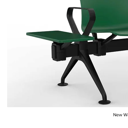
New Wai