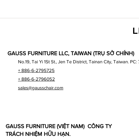
L
GAUSS FURNITURE LLC, TAIWAN (TRỤ SỞ CHÍNH)
No.19, Tai Yi 1St St., Jen Te District, Tainan City, Taiwan. PC:
+ 886-6-2795725
+ 886-6-2796052
sales@gausschair.com
GAUSS FURNITURE (VIỆT NAM) CÔNG TY
TRÁCH NHIỆM HỮU HẠN.