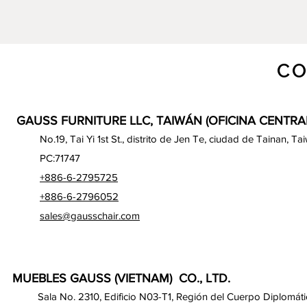
CO
GAUSS FURNITURE LLC, TAIWÁN (OFICINA CENTRA
No.19, Tai Yi 1st St., distrito de Jen Te, ciudad de Tainan, Ta
PC:71747
+886-6-2795725
+886-6-2796052
sales@gausschair.com
MUEBLES GAUSS (VIETNAM) CO., LTD.
Sala No. 2310, Edificio N03-T1, Región del Cuerpo Diplomáti