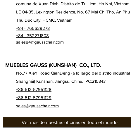
comuna de Xuan Dinh, Distrito de Tu Liem, Ha Noi, Vietnam
LE 04-35, Lexington Residence, No. 67 Mai Chi Tho, An Phu
Thu Duc City, HCMC, Vietnam
+84 - 765629273
+84 - 352271808
sales84@gausschair.com
MUEBLES GAUSS (KUNSHAN) CO., LTD.
No.77 XieYi Road QianDeng (a lo largo del distrito industrial
Shanghái) Kunshan, Jiangsu, China. PC:215343
+86-512-57951128
+86-512-57951129
sales@gausschair.com
Ver más de nuestras oficinas en todo el mundo